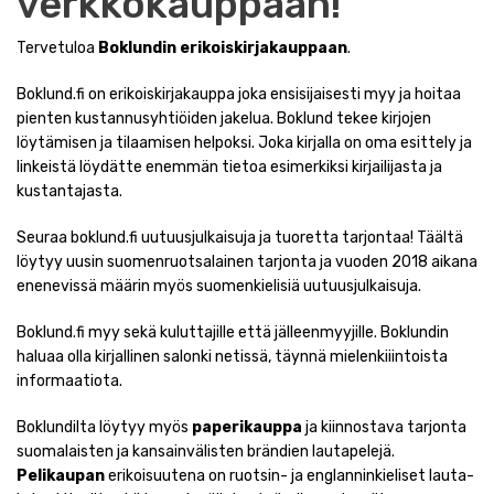
verkkokauppaan!
Tervetuloa
Boklundin erikoiskirjakauppaan
.
Boklund.fi on erikoiskirjakauppa joka ensisijaisesti myy ja hoitaa
pienten kustannusyhtiöiden jakelua. Boklund tekee kirjojen
löytämisen ja tilaamisen helpoksi. Joka kirjalla on oma esittely ja
linkeistä löydätte enemmän tietoa esimerkiksi kirjailijasta ja
kustantajasta.
Seuraa boklund.fi uutuusjulkaisuja ja tuoretta tarjontaa! Täältä
löytyy uusin suomenruotsalainen tarjonta ja vuoden 2018 aikana
enenevissä määrin myös suomenkielisiä uutuusjulkaisuja.
Boklund.fi myy sekä kuluttajille että jälleenmyyjille. Boklundin
haluaa olla kirjallinen salonki netissä, täynnä mielenkiiintoista
informaatiota.
Boklundilta löytyy myös
paperikauppa
ja kiinnostava tarjonta
suomalaisten ja kansainvälisten brändien lautapelejä.
Pelikaupan
erikoisuutena on ruotsin- ja englanninkieliset lauta-