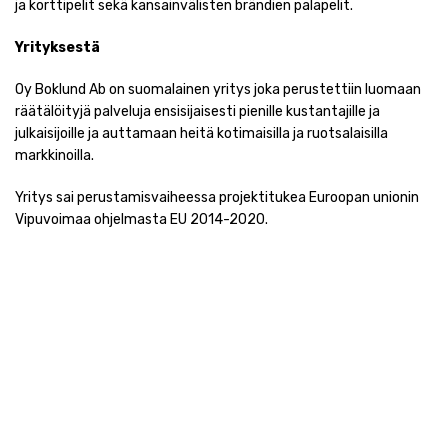
ja korttipelit sekä kansainvälisten brändien palapelit.
Yrityksestä
Oy Boklund Ab on suomalainen yritys joka perustettiin luomaan
räätälöityjä palveluja ensisijaisesti pienille kustantajille ja
julkaisijoille ja auttamaan heitä kotimaisilla ja ruotsalaisilla
markkinoilla.
Yritys sai perustamisvaiheessa projektitukea Euroopan unionin
Vipuvoimaa ohjelmasta EU 2014-2020.