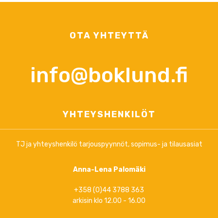
OTA YHTEYTTÄ
info@boklund.fi
YHTEYSHENKILÖT
TJ ja yhteyshenkilö tarjouspyynnöt, sopimus- ja tilausasiat
Anna-Lena Palomäki
+358 (0)44 3788 363
arkisin klo 12.00 - 16.00