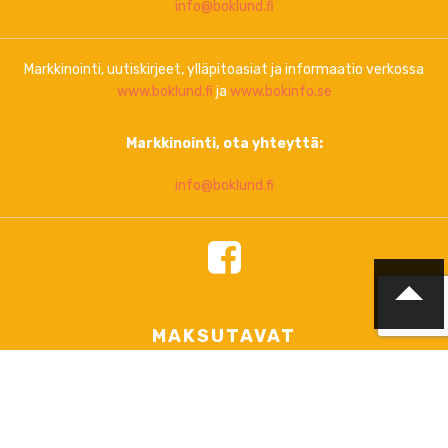
info@boklund.fi
Markkinointi, uutiskirjeet, ylläpitoasiat ja informaatio verkossa
www.boklund.fi
ja
www.bokinfo.se
Markkinointi, ota yhteyttä:
info@boklund.fi
MAKSUTAVAT