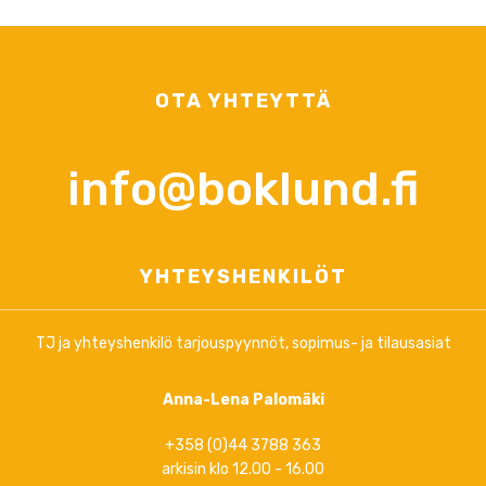
OTA YHTEYTTÄ
info@boklund.fi
YHTEYSHENKILÖT
TJ ja yhteyshenkilö tarjouspyynnöt, sopimus- ja tilausasiat
Anna-Lena Palomäki
+358 (0)44 3788 363
arkisin klo 12.00 - 16.00