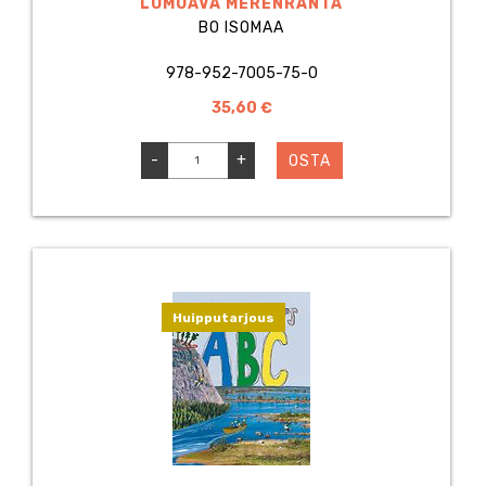
LUMOAVA MERENRANTA
BO ISOMAA
978-952-7005-75-0
35,60 €
-
+
OSTA
Huipputarjous