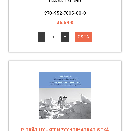
HÅKAN EKLUND
978-952-7005-88-0
36,64 €
-
+
OSTA
PITKÄT HYLKEENPYYNTIMATKAT SEKÄ