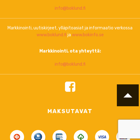
info@boklund.fi
Markkinointi, uutiskirjeet, ylläpitoasiat ja informaatio verkossa
www.boklund.fi
ja
www.bokinfo.se
Markkinointi, ota yhteyttä:
info@boklund.fi
MAKSUTAVAT