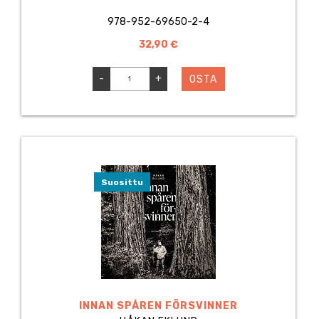
978-952-69650-2-4
32,90 €
-
+
OSTA
Suosittu
INNAN SPÅREN FÖRSVINNER