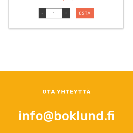
-
+
OSTA
OTA YHTEYTTÄ
info@boklund.fi