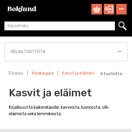
SELAA TUOTTEITA
Etusivu
|
Kirjakauppa
|
Kasvit ja eläimet
6 tuotetta
Kasvit ja eläimet
Kirjallisuutta kaikenikäisille; kasveista, luonnosta, villi-
eläimistä sekä lemmikeistä.