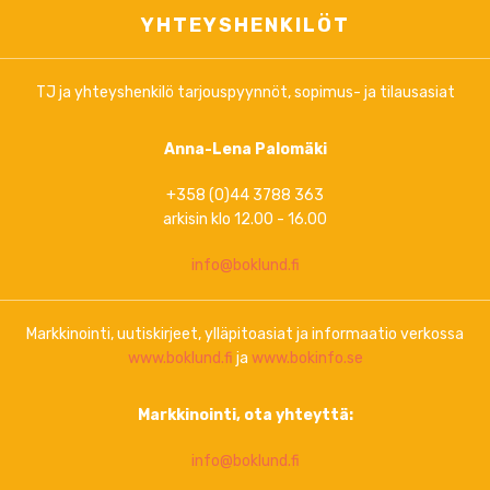
YHTEYSHENKILÖT
TJ ja yhteyshenkilö tarjouspyynnöt, sopimus- ja tilausasiat
Anna-Lena Palomäki
+358 (0)44 3788 363
arkisin klo 12.00 - 16.00
info@boklund.fi
Markkinointi, uutiskirjeet, ylläpitoasiat ja informaatio verkossa
www.boklund.fi
ja
www.bokinfo.se
Markkinointi, ota yhteyttä:
info@boklund.fi