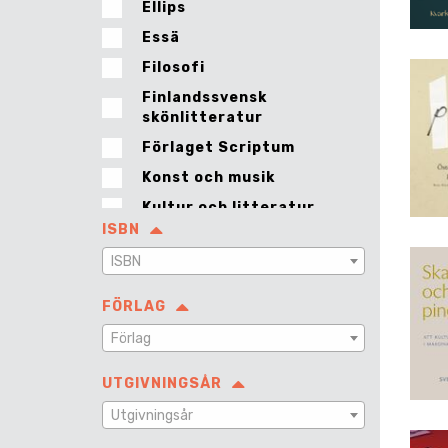
Ellips
Essä
Filosofi
Finlandssvensk
skönlitteratur
Förlaget Scriptum
Konst och musik
Kultur och litteratur
ISBN
Musik
ISBN
Nostos
Poesi
FÖRLAG
Världsarv
Förlag
Österbotten
UTGIVNINGSÅR
Utgivningsår