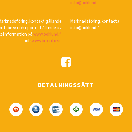
info@boklund.fi
Marknadsföring, kontakt gällande
Marknadsföring, kontakta
hetsbrev och upprätthållande av
info@boklund.fi
kelinformation på
www.boklund.fi
och
www.bokinfo.se
BETALNINGSSÄTT