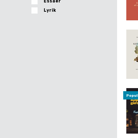
Essäer
Lyrik
Popul