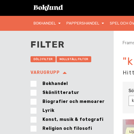
BOKHANDEL
PAPPERSHANDEL
SPEL OCH ÖV
FILTER
Frams
"
DÖLJ FILTER
NOLLSTÄLL FILTER
Hit
VARUGRUPP
Bokhandel
Sö
Skönlitteratur
Biografier och memoarer
Lyrik
Konst, musik & fotografi
Religion och filosofi