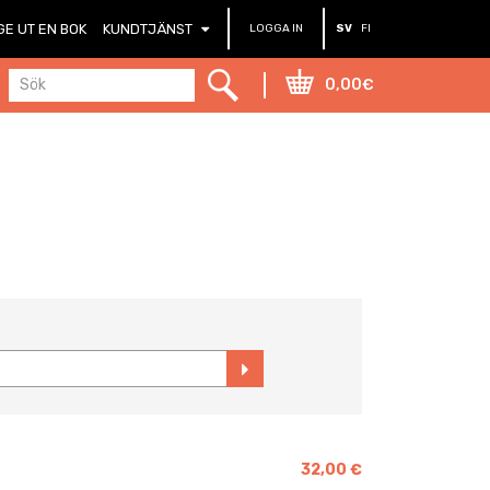
GE UT EN BOK
KUNDTJÄNST
LOGGA IN
SV
FI
0,00€
32,00 €