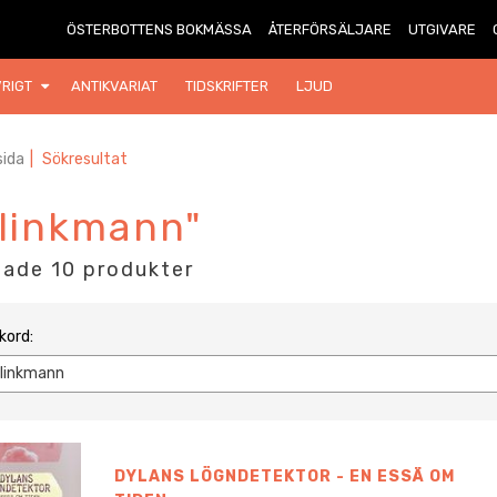
ÖSTERBOTTENS BOKMÄSSA
ÅTERFÖRSÄLJARE
UTGIVARE
RIGT
ANTIKVARIAT
TIDSKRIFTER
LJUD
ida
|
Sökresultat
klinkmann"
tade
10 produkter
kord:
DYLANS LÖGNDETEKTOR - EN ESSÄ OM