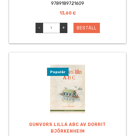
9789189721609
13,60 €
-
+
BESTÄLL
Populär
GUNVORS LILLA ABC AV DORRIT
BJÖRKENHEIM