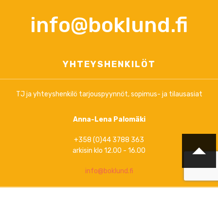
info@boklund.fi
YHTEYSHENKILÖT
TJ ja yhteyshenkilö tarjouspyynnöt, sopimus- ja tilausasiat
Anna-Lena Palomäki
+358 (0)44 3788 363
arkisin klo 12.00 - 16.00
info@boklund.fi
Markkinointi, uutiskirjeet, ylläpitoasiat ja informaatio verkossa
www.boklund.fi
ja
www.bokinfo.se