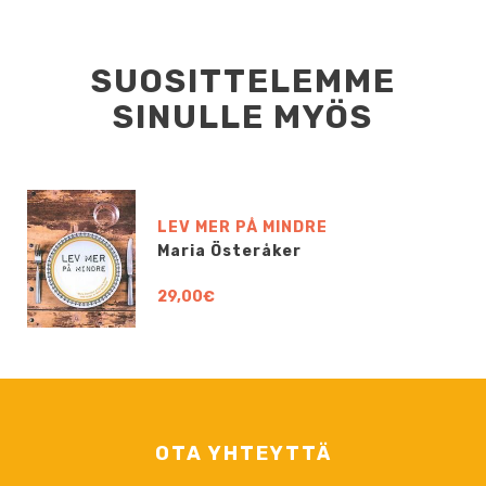
SUOSITTELEMME
SINULLE MYÖS
LEV MER PÅ MINDRE
Maria Österåker
29,00€
OTA YHTEYTTÄ