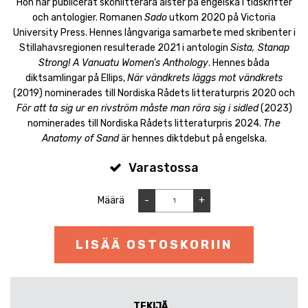
Hon har publicerat skönlitterära alster på engelska i tidskrifter
och antologier. Romanen
Sado
utkom 2020 på Victoria
University Press. Hennes långvariga samarbete med skribenter i
Stillahavsregionen resulterade 2021 i antologin
Sista, Stanap
Strong! A Vanuatu Women’s Anthology
. Hennes båda
diktsamlingar på Ellips,
När vändkrets läggs mot vändkrets
(2019) nominerades till Nordiska Rådets litteraturpris 2020 och
För att ta sig ur en rivström måste man röra sig i sidled
(2023)
nominerades till Nordiska Rådets litteraturpris 2024.
The
Anatomy of Sand
är hennes diktdebut på engelska.
Varastossa
Määrä
-
+
LISÄÄ OSTOSKORIIN
TEKIJÄ