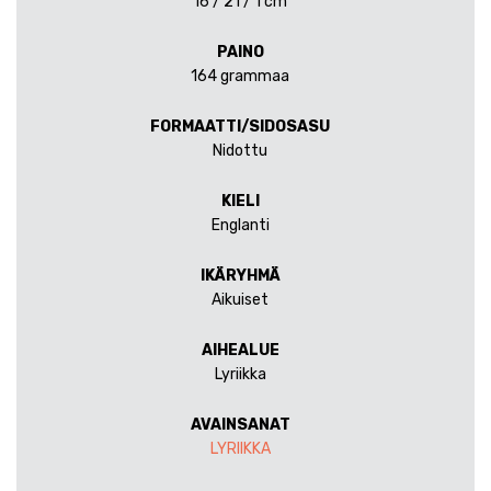
16 / 21 / 1 cm
PAINO
164 grammaa
FORMAATTI/SIDOSASU
Nidottu
KIELI
Englanti
IKÄRYHMÄ
Aikuiset
AIHEALUE
Lyriikka
AVAINSANAT
LYRIIKKA