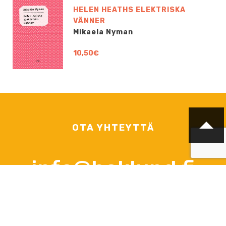
HELEN HEATHS ELEKTRISKA
VÄNNER
Mikaela Nyman
10,50€
OTA YHTEYTTÄ
info@boklund.fi
YHTEYSHENKILÖT