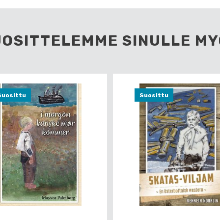
UOSITTELEMME SINULLE MY
Suosittu
Suosittu