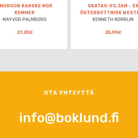
 MORGON KANSKE MOR
SKATAS-VILJAM - E
KOMMER
ÖSTERBOTTNISK WEST
MAYVOR PALMBORG
KENNETH NORRLIN
27,20€
25,90€
OTA YHTEYTTÄ
info@boklund.fi