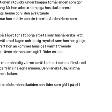
ationen i Kovjoki, under knappa förhållanden som gör
ång får hon arbete som piga hos skolläraren. I
ag i henne och i den avslutande
r hon sitt liv och sin framtid åt den Herre som
 på tåget för att börja arbeta som hushållerska i ett
lir väl emottagen och lär sig mycket som hon har glädje
. Vart hon än kommer finns det varmt troende
- även när hon som ogift föder en son.
d medmänsklig värme berättar han i bokens första del
de från sina egna minnen. Den kärleksfulla, kristna
hela boken.
ldrar både människoöden och tider som gått på ett
.