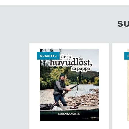
S
Suosittu