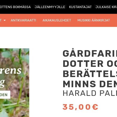
OTTENS BOKMÄSSA
JÄLLEENMYYJILLE
KUSTANTAJAT
JULKAISE KI
T
ANTIKVARIAATTI
AIKAKAUSLEHDET
MUSIIKKI ÄÄNIKIRJAT
GÅRDFAR
DOTTER OC
BERÄTTEL
MINNS DE
HARALD PA
35,00€