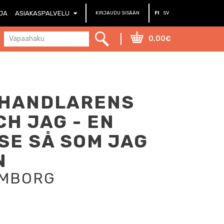
RJA
ASIAKASPALVELU
KIRJAUDU SISÄÄN
FI
SV
0,00€
IHANDLARENS
H JAG - EN
SE SÅ SOM JAG
N
LMBORG