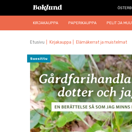
ÖSTERB
KIRJAKAUPPA
PAPERIKAUPPA
PELIT JA MUU
Etusivu
|
Kirjakauppa
|
Elämäkerrat ja muistelmat
Suosittu