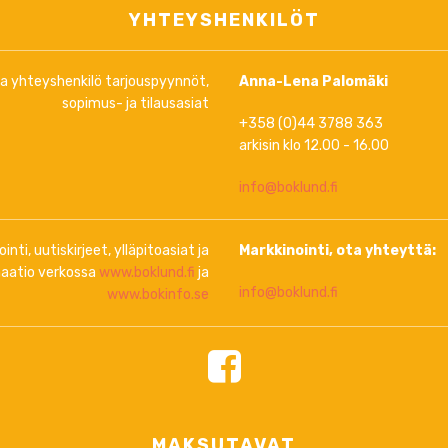
YHTEYSHENKILÖT
ja yhteyshenkilö tarjouspyynnöt,
Anna-Lena Palomäki
sopimus- ja tilausasiat
+358 (0)44 3788 363
arkisin klo 12.00 - 16.00
info@boklund.fi
inti, uutiskirjeet, ylläpitoasiat ja
Markkinointi, ota yhteyttä:
aatio verkossa
www.boklund.fi
ja
info@boklund.fi
www.bokinfo.se
MAKSUTAVAT