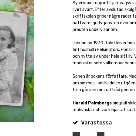
Sylvi växer upp intill järnvägsst
livet svårt. Efter avslutad skolg
skriftskolan griper några rader t
nattvardsgudstjänsten överlämna
prästen undervisar om.
I början av 1930-talet kliver hon
fint hushåll i Helsingfors. Hon b
och nytta av under hela sitt liv
människor som välkomnar henne 
Sonen är bokens författare. Me
om sin mor, i andra delen utgåen
tron går som en röd tråd genom 
Harald Palmborgs
biografi ski
realistiskt och varmhjärtat sätt
Varastossa