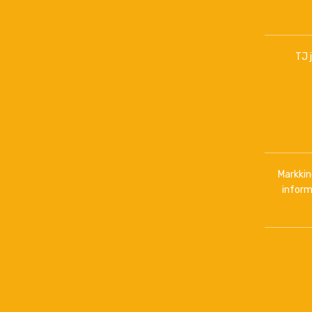
TJ 
Markkino
inform