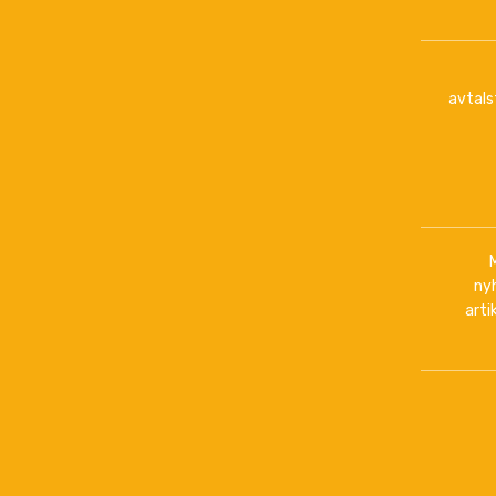
avtals
ny
arti