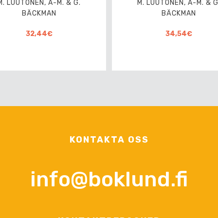
M. LUUTONEN, A-M. & G.
M. LUUTONEN, A-M. & G
BÄCKMAN
BÄCKMAN
32,44€
34,54€
KONTAKTA OSS
info@boklund.fi