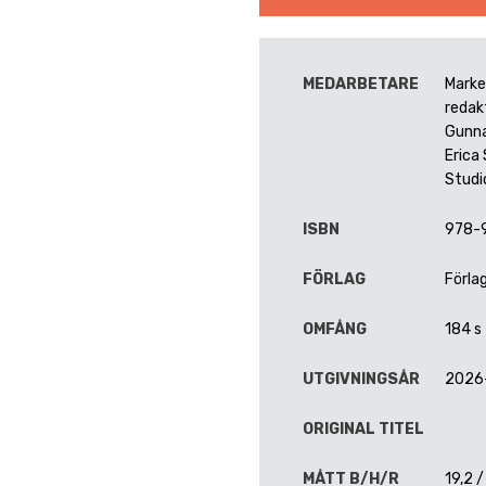
MEDARBETARE
Marke
redak
Gunna
Erica 
Studi
ISBN
978-
FÖRLAG
Förla
OMFÅNG
184 s
UTGIVNINGSÅR
2026
ORIGINAL TITEL
MÅTT B/H/R
19,2 /