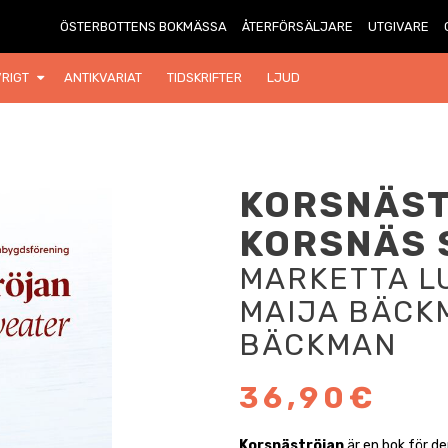
ÖSTERBOTTENS BOKMÄSSA
ÅTERFÖRSÄLJARE
UTGIVARE
RIGT
ANTIKVARIAT
TIDSKRIFTER
LJUD
KORSNÄST
KORSNÄS 
MARKETTA L
MAIJA BÄCK
BÄCKMAN
36,90€
Korsnäströjan
är en bok för de