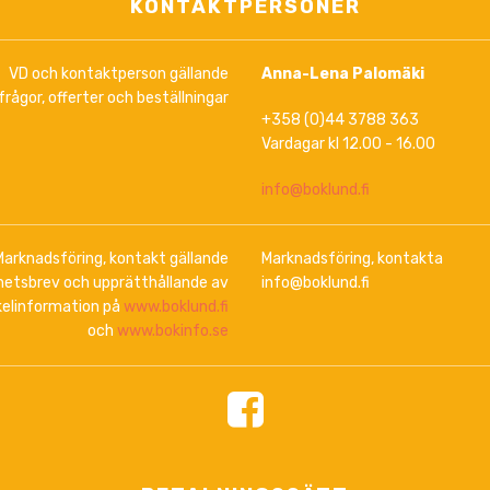
KONTAKTPERSONER
VD och kontaktperson gällande
Anna-Lena Palomäki
frågor, offerter och beställningar
+358 (0)44 3788 363
Vardagar kl 12.00 - 16.00
info@boklund.fi
Marknadsföring, kontakt gällande
Marknadsföring, kontakta
hetsbrev och upprätthållande av
info@boklund.fi
kelinformation på
www.boklund.fi
och
www.bokinfo.se