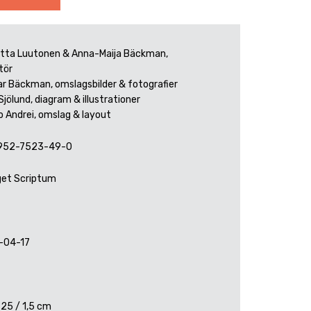
tta Luutonen & Anna-Maija Bäckman,
tör
r Bäckman, omslagsbilder & fotografier
Sjölund, diagram & illustrationer
o Andrei, omslag & layout
952-7523-49-0
get Scriptum
-04-17
 25 / 1,5 cm