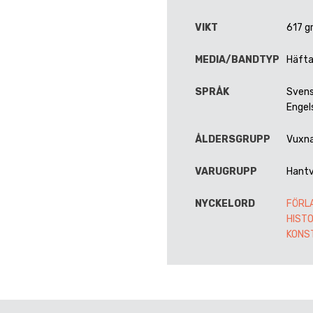
VIKT
617 g
MEDIA/BANDTYP
Häft
SPRÅK
Svens
Engel
ÅLDERSGRUPP
Vuxn
VARUGRUPP
Hantv
NYCKELORD
FÖRL
HISTO
KONS