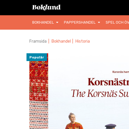
BOKHANDEL
PAPPERSHANDEL
SPEL OCH ÖV
Framsida
|
Bokhandel
|
Historia
Populär