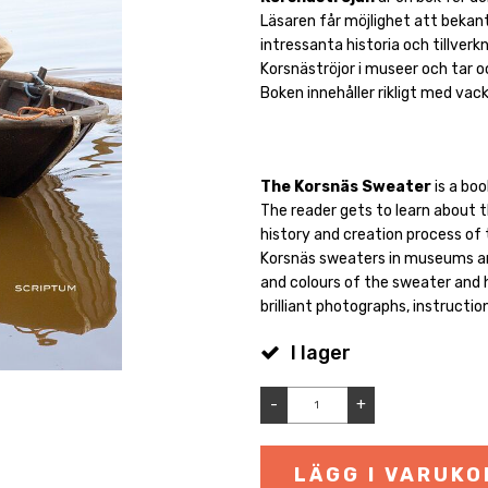
Läsaren får möjlighet att bekant
intressanta historia och tillver
Korsnäströjor i museer och tar o
Boken innehåller rikligt med vack
The Korsnäs Sweater
is a boo
The reader gets to learn about t
history and creation process of 
Korsnäs sweaters in museums an
and colours of the sweater and
brilliant photographs, instructio
I lager
-
+
LÄGG I VARUK