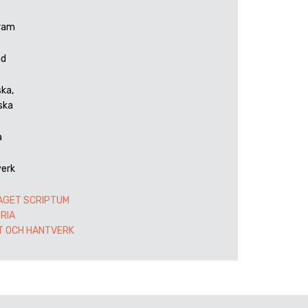
ram
ad
ka,
ska
a
erk
AGET SCRIPTUM
RIA
T OCH HANTVERK