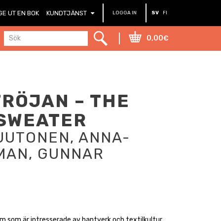
GE UT EN BOK
KUNDTJÄNST
LOGGA IN
SV
FI
0,00€
RÖJAN – THE
SWEATER
UUTONEN, ANNA-
MAN, GUNNAR
m som är intresserade av hantverk och textilkultur.