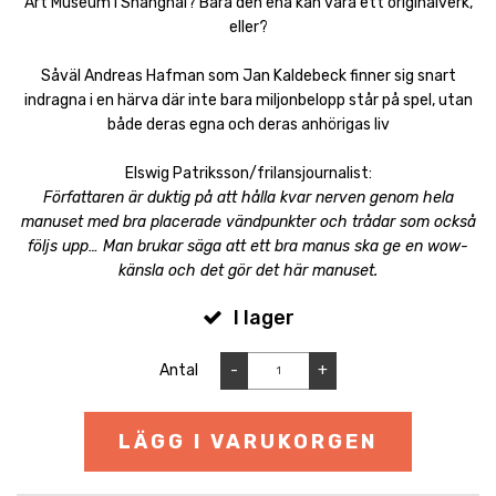
Art Museum i Shanghai? Bara den ena kan vara ett originalverk,
eller?
Såväl Andreas Hafman som Jan Kaldebeck finner sig snart
indragna i en härva där inte bara miljonbelopp står på spel, utan
både deras egna och deras anhörigas liv
Elswig Patriksson/frilansjournalist:
Författaren är duktig på att hålla kvar nerven genom hela
manuset med bra placerade vändpunkter och trådar som också
följs upp… Man brukar säga att ett bra manus ska ge en wow-
känsla och det gör det här manuset.
I lager
Antal
-
+
LÄGG I VARUKORGEN