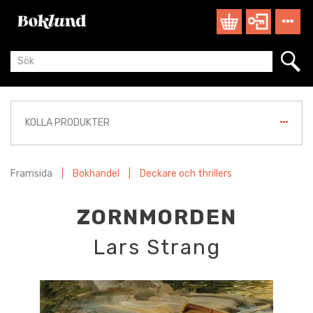
KOLLA PRODUKTER
Framsida
|
Bokhandel
|
Deckare och thrillers
ZORNMORDEN
Lars Strang