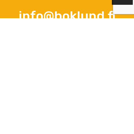
info@boklund.fi
KONTAKTPERSONER
VD och kontaktperson gällande avtalsfrågor, offerter och
beställningar
Anna-Lena Palomäki
+358 (0)44 3788 363
Vardagar kl 12.00 - 16.00
info@boklund.fi
Marknadsföring, kontakt gällande nyhetsbrev och