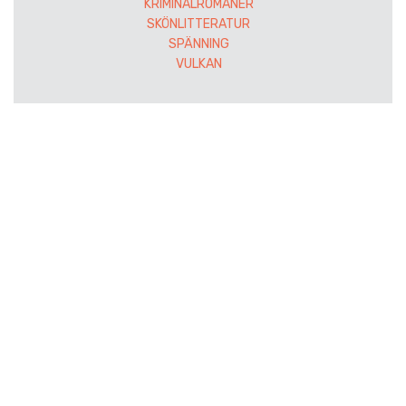
KRIMINALROMANER
SKÖNLITTERATUR
SPÄNNING
VULKAN