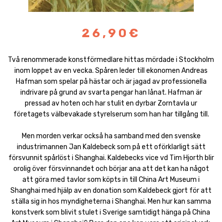
26,90€
Två renommerade konstförmedlare hittas mördade i Stockholm
inom loppet av en vecka. Spåren leder till ekonomen Andreas
Hafman som spelar på hästar och är jagad av professionella
indrivare på grund av svarta pengar han lånat. Hafman är
pressad av hoten och har stulit en dyrbar Zorntavla ur
företagets välbevakade styrelserum som han har tillgång till.
Men morden verkar också ha samband med den svenske
industrimannen Jan Kaldebeck som på ett oförklarligt sätt
försvunnit spårlöst i Shanghai. Kaldebecks vice vd Tim Hjorth blir
orolig över försvinnandet och börjar ana att det kan ha något
att göra med tavlor som köpts in till China Art Museum i
Shanghai med hjälp av en donation som Kaldebeck gjort för att
ställa sig in hos myndigheterna i Shanghai. Men hur kan samma
konstverk som blivit stulet i Sverige samtidigt hänga på China