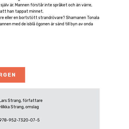
själv är. Mannen förstår inte språket och än värre,
t att han tappat minnet.
re eller en bortstött strandrövare? Shamanen Tonala
nnen med de isblå ögonen är sänd till byn av onda
ORGEN
Lars Strang, författare
Hilkka Strang, omslag
978-952-7320-07-5