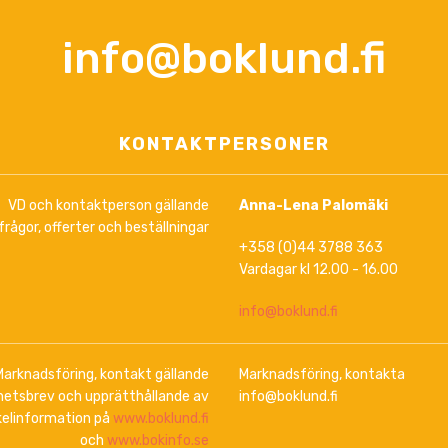
info@boklund.fi
KONTAKTPERSONER
VD och kontaktperson gällande
Anna-Lena Palomäki
frågor, offerter och beställningar
+358 (0)44 3788 363
Vardagar kl 12.00 - 16.00
info@boklund.fi
Marknadsföring, kontakt gällande
Marknadsföring, kontakta
hetsbrev och upprätthållande av
info@boklund.fi
kelinformation på
www.boklund.fi
och
www.bokinfo.se