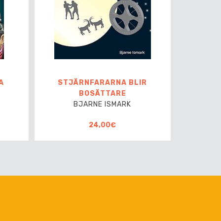
A
STJÄRNFARARNA BLIR
BOSÄTTARE
BJARNE ISMARK
24,00€