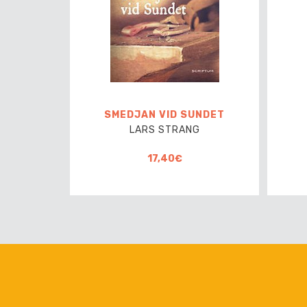
SMEDJAN VID SUNDET
LARS STRANG
17,40€