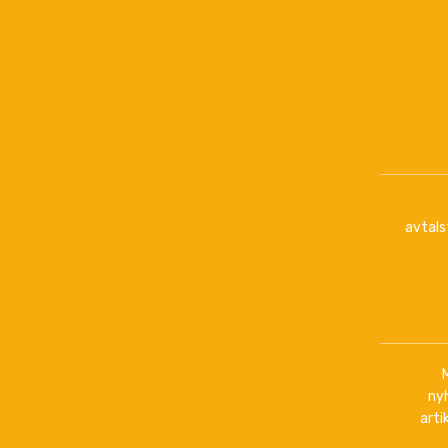
avtals
ny
arti