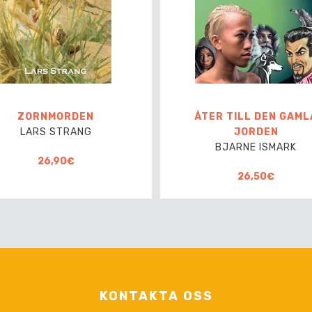
ZORNMORDEN
ÅTER TILL DEN GAML
LARS STRANG
JORDEN
BJARNE ISMARK
26,90€
26,50€
KONTAKTA OSS