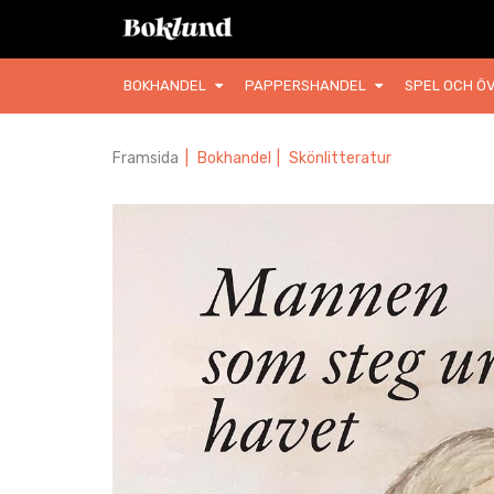
BOKHANDEL
PAPPERSHANDEL
SPEL OCH ÖV
Framsida
|
Bokhandel
|
Skönlitteratur