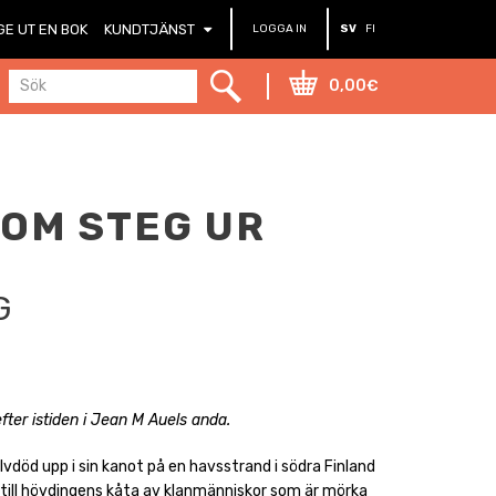
GE UT EN BOK
KUNDTJÄNST
LOGGA IN
SV
FI
0,00€
OM STEG UR
G
fter istiden i Jean M Auels anda.
lvdöd upp i sin kanot på en havsstrand i södra Finland
 till hövdingens kåta av klanmänniskor som är mörka