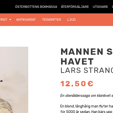
ÖSTERBOTTENS BOKMÄSSA
ÅTERFÖRSÄLJARE
UTGIVARE
RIGT
ANTIKVARIAT
TIDSKRIFTER
LJUD
MANNEN S
HAVET
LARS STRAN
12,50€
En stenålderssaga om klanlivet e
En blond, långhårig man flyter ha
för 5000 år sedan. Han bärs upp