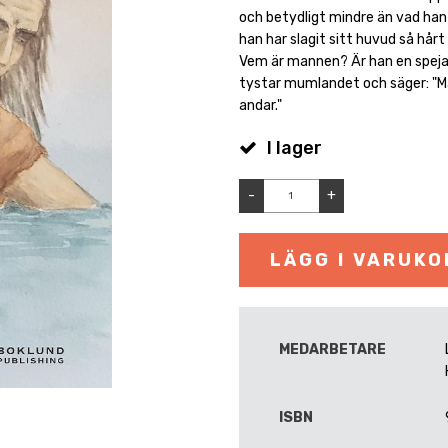
och betydligt mindre än vad han 
han har slagit sitt huvud så hår
Vem är mannen? Är han en speja
tystar mumlandet och säger: "Ma
andar."
I lager
-
+
LÄGG I VARUK
MEDARBETARE
ISBN