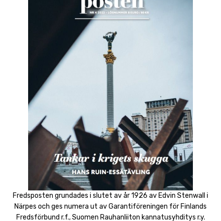
Fredsposten grundades i slutet av år 1926 av Edvin Stenwall i
Närpes och ges numera ut av Garantiföreningen för Finlands
Fredsförbund r.f., Suomen Rauhanliiton kannatusyhditys r.y.