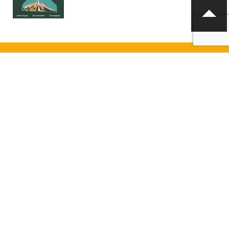
KONTAKTA OSS
info@boklund.fi
KONTAKTPERSONER
VD och kontaktperson gällande avtalsfrågor, offerter och
beställningar