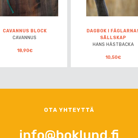
CAVANNUS BLOCK
DAGBOK I FÅGLARNA
CAVANNUS
SÄLLSKAP
HANS HÄSTBACKA
18,90€
10,50€
OTA YHTEYTTÄ
info@boklund.fi