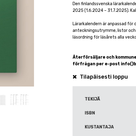
Den finlandssvenska lärarkalend
2025 (1.6.2024 – 31.7.2025). Ka
Lärarkalendern är anpassad för d
anteckningsutrymme, listor oc
läsordning för läsårets alla vecko
Återförsäljare och kommune
förfrågan per e-post info()b
Tilapäisesti loppu
TEKIJÄ
ISBN
KUSTANTAJA