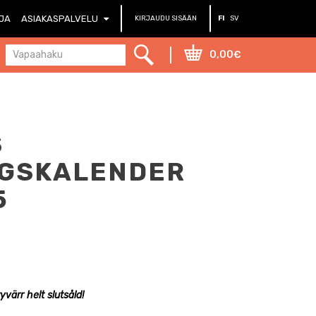
RJA
ASIAKASPALVELU
KIRJAUDU SISÄÄN
FI
SV
0,00€
S
NGSKALENDER
5
värr helt slutsåld!