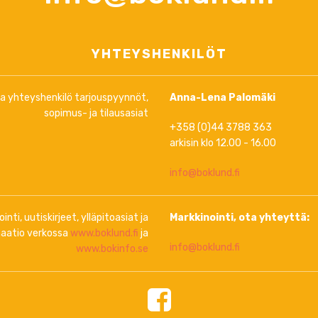
YHTEYSHENKILÖT
ja yhteyshenkilö tarjouspyynnöt,
Anna-Lena Palomäki
sopimus- ja tilausasiat
+358 (0)44 3788 363
arkisin klo 12.00 - 16.00
info@boklund.fi
inti, uutiskirjeet, ylläpitoasiat ja
Markkinointi, ota yhteyttä:
aatio verkossa
www.boklund.fi
ja
info@boklund.fi
www.bokinfo.se