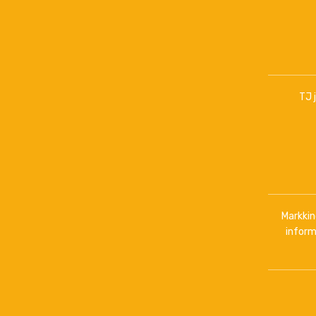
TJ 
Markkino
inform