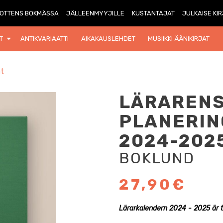
OTTENS BOKMÄSSA
JÄLLEENMYYJILLE
KUSTANTAJAT
JULKAISE KI
T
ANTIKVARIAATTI
AIKAKAUSLEHDET
MUSIIKKI ÄÄNIKIRJAT
at
LÄRAREN
PLANERI
2024-202
BOKLUND
27,90€
Lärarkalendern 2024 - 2025 är ty