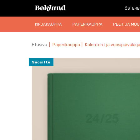
ÖSTERB
KIRJAKAUPPA
PAPERIKAUPPA
PELIT JA MUU
Etusivu
|
Paperikauppa
|
Kalenterit ja vuosipäiväkirj
Suosittu