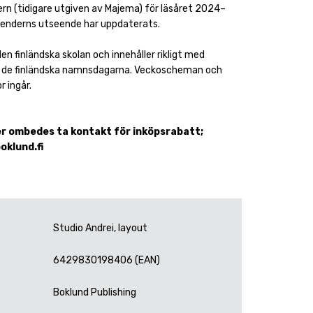
ern (tidigare utgiven av Majema) för läsåret 2024–
lenderns utseende har uppdaterats.
en finländska skolan och innehåller rikligt med
h de finländska namnsdagarna. Veckoscheman och
r ingår.
r ombedes ta kontakt för inköpsrabatt;
oklund.fi
Studio Andrei, layout
6429830198406 (EAN)
Boklund Publishing