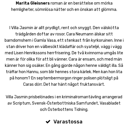
Marita Gleisners
roman är en berättelse om mörka
hemligheter, sömnlösa nätter och en önskan att glömma.
I Villa Jasmin är allt prydligt, rent och snyggt. Den välskötta
trädgården doftar av rosor. Cara Neumann älskar sitt
barndomshem i Gamla Vasa, ett stenkast från kyrkoruinen. Inne i
stan driver hon en välbesökt klädaffär och syateljé, vägg i vägg
med Lisen Henrikssons herrfrisering. De två kvinnorna umgås lite
men är för olika för att bli vänner. Cara är ensam, och med män
känner hon sig osäker. En gång gjorde någon henne väldigt illa. Så
träffar hon Hannu, som blir hennes stora kärlek. Men kan hon lita
på honom? En septembermorgon ringer polisen plötsligt på
Caras dörr. Det har hänt något fruktansvärt.
Villa Jasmin prisbelönades i en kriminalromantävling arrangerad
av Scriptum, Svensk-Österbottniska Samfundet, Vasabladet
och Österbottens Tidning.
Varastossa