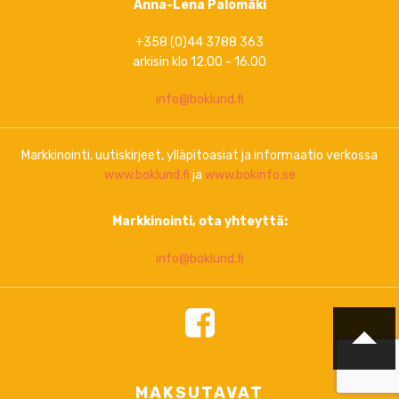
Anna-Lena Palomäki
+358 (0)44 3788 363
arkisin klo 12.00 - 16.00
info@boklund.fi
Markkinointi, uutiskirjeet, ylläpitoasiat ja informaatio verkossa
www.boklund.fi
ja
www.bokinfo.se
Markkinointi, ota yhteyttä:
info@boklund.fi
MAKSUTAVAT