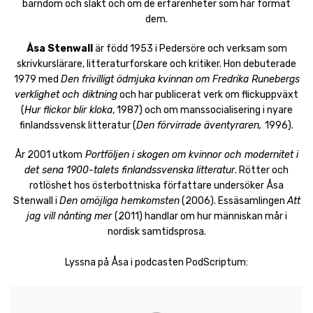
barndom och släkt och om de erfarenheter som har format
dem.
Åsa Stenwall
är född 1953 i Pedersöre och verksam som
skrivkurslärare, litteraturforskare och kritiker. Hon debuterade
1979 med
Den frivilligt ödmjuka kvinnan om Fredrika Runebergs
verklighet och diktning
och har publicerat verk om flickuppväxt
(
Hur flickor blir kloka
, 1987) och om manssocialisering i nyare
finlandssvensk litteratur (
Den förvirrade äventyraren,
1996).
År 2001 utkom
Portföljen i skogen om kvinnor och modernitet i
det sena 1900-talets finlandssvenska litteratur
. Rötter och
rotlöshet hos österbottniska författare undersöker Åsa
Stenwall i
Den omöjliga hemkomsten
(2006). Essäsamlingen
Att
jag vill nånting mer
(2011) handlar om hur människan mår i
nordisk samtidsprosa.
Lyssna på Åsa i podcasten PodScriptum: