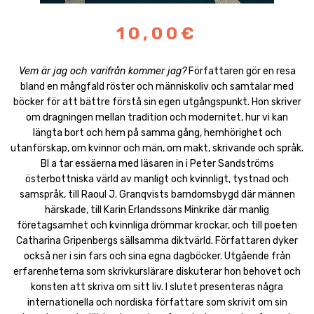
10,00€
Vem är jag och varifrån kommer jag?
Författaren gör en resa
bland en mångfald röster och människoliv och samtalar med
böcker för att bättre förstå sin egen utgångspunkt. Hon skriver
om dragningen mellan tradition och modernitet, hur vi kan
längta bort och hem på samma gång, hemhörighet och
utanförskap, om kvinnor och män, om makt, skrivande och språk.
Bl a tar essäerna med läsaren in i Peter Sandströms
österbottniska värld av manligt och kvinnligt, tystnad och
samspråk, till Raoul J. Granqvists barndomsbygd där männen
härskade, till Karin Erlandssons Minkrike där manlig
företagsamhet och kvinnliga drömmar krockar, och till poeten
Catharina Gripenbergs sällsamma diktvärld. Författaren dyker
också ner i sin fars och sina egna dagböcker. Utgående från
erfarenheterna som skrivkurslärare diskuterar hon behovet och
konsten att skriva om sitt liv. I slutet presenteras några
internationella och nordiska författare som skrivit om sin