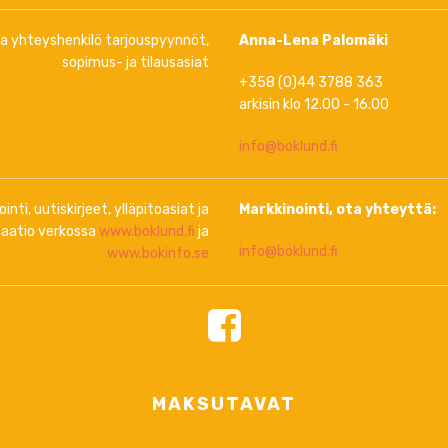
ja yhteyshenkilö tarjouspyynnöt,
Anna-Lena Palomäki
sopimus- ja tilausasiat
+358 (0)44 3788 363
arkisin klo 12.00 - 16.00
info@boklund.fi
inti, uutiskirjeet, ylläpitoasiat ja
Markkinointi, ota yhteyttä:
aatio verkossa
www.boklund.fi
ja
info@boklund.fi
www.bokinfo.se
MAKSUTAVAT