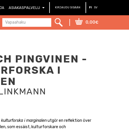
RJA
ASIAKASPALVELU
KIRJAUDU SISÄÄN
FI
SV
0,00€
CH PINGVINEN -
URFORSKA I
LEN
KLINKMANN
 kulturforska i marginalen
utgör en reflektion över
alen, som essäist, kulturforskare och