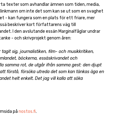
orta texter som avhandlar ämnen som tiden, media,
k Klinkmann om inte det som kan se ut som en svaghet
et - kan fungera som en plats för ett friare, mer
ssä beskriver kort författarens väg till
andet. I den avslutande essän Marginalfåglar undrar
tanke - och skrivprojekt genom åren:
tagit sig, journalistiken, film- och musikkritiken,
samlandet, böckerna, essäskrivandet och
la samma rot, de utgår ifrån samma gest: den djupt
 att förstå, försöka utreda det som kan tänkas äga en
et helt enkelt. Det jag vill kalla att söka
hemsida på
nostos.fi
.