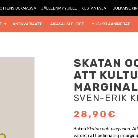
OTTENS BOKMÄSSA
JÄLLEENMYYJILLE
KUSTANTAJAT
JULKAISE KI
T
ANTIKVARIAATTI
AIKAKAUSLEHDET
MUSIIKKI ÄÄNIKIRJAT
SKATAN O
ATT KULT
MARGINA
SVEN-ERIK 
28,90€
Boken
Skatan och pingvinen. Att
värdet i att befinna sig i margin