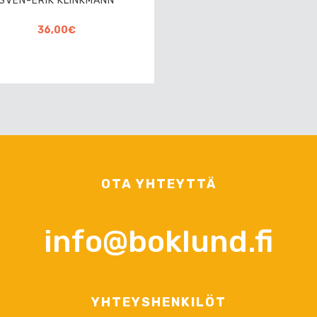
SVEN-ERIK KLINKMANN
36,00€
OTA YHTEYTTÄ
info@boklund.fi
YHTEYSHENKILÖT