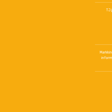
TJ 
Markkino
inform