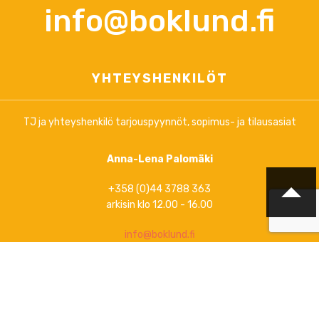
info@boklund.fi
YHTEYSHENKILÖT
TJ ja yhteyshenkilö tarjouspyynnöt, sopimus- ja tilausasiat
Anna-Lena Palomäki
+358 (0)44 3788 363
arkisin klo 12.00 - 16.00
info@boklund.fi
Markkinointi, uutiskirjeet, ylläpitoasiat ja informaatio verkossa
www.boklund.fi
ja
www.bokinfo.se