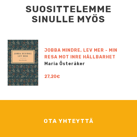
SUOSITTELEMME
SINULLE MYÖS
JOBBA MINDRE, LEV MER - MIN
RESA MOT INRE HÅLLBARHET
Maria Österåker
27,20€
OTA YHTEYTTÄ