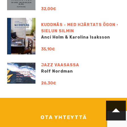
32,00€
KUDDNÄS - MED HJÄRTATS ÖGON •
SIELUN SILMIN
Anci Holm & Karolina Isaksson
35,10€
JAZZ VAASASSA
Rolf Nordman
26,30€
OTA YHTEYTTÄ