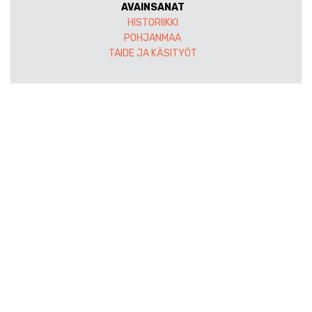
AVAINSANAT
HISTORIIKKI
POHJANMAA
TAIDE JA KÄSITYÖT