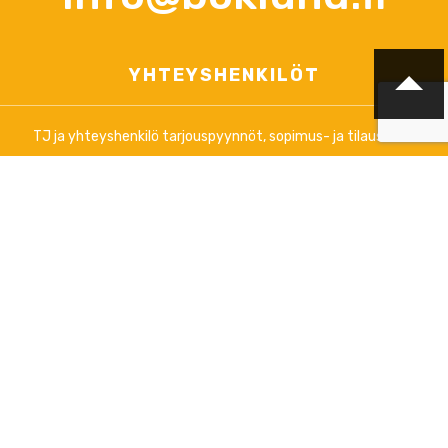
YHTEYSHENKILÖT
TJ ja yhteyshenkilö tarjouspyynnöt, sopimus- ja tilausasiat
Anna-Lena Palomäki
+358 (0)44 3788 363
arkisin klo 12.00 - 16.00
info@boklund.fi
Markkinointi, uutiskirjeet, ylläpitoasiat ja informaatio verkossa
www.boklund.fi
ja
www.bokinfo.se
Markkinointi, ota yhteyttä: