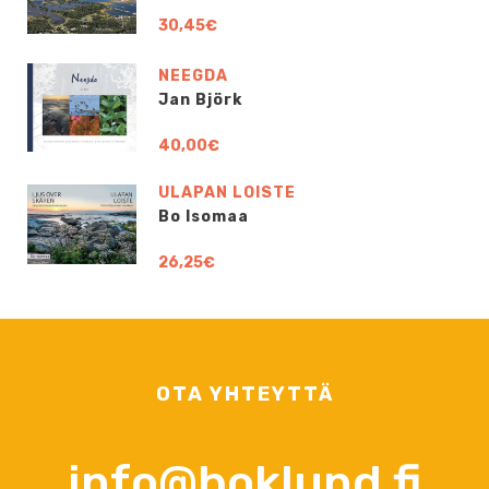
30,45€
NEEGDA
Jan Björk
40,00€
ULAPAN LOISTE
Bo Isomaa
26,25€
OTA YHTEYTTÄ
info@boklund.fi