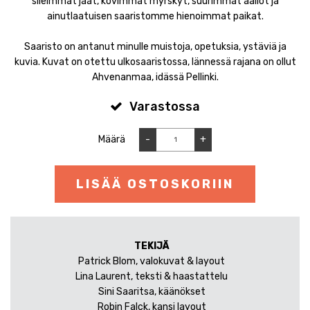
sileimmät jäät, kovimmat myrskyt, suurimmat aallot ja
ainutlaatuisen saaristomme hienoimmat paikat.
Saaristo on antanut minulle muistoja, opetuksia, ystäviä ja
kuvia. Kuvat on otettu ulkosaaristossa, lännessä rajana on ollut
Ahvenanmaa, idässä Pellinki.
Varastossa
Määrä
-
+
LISÄÄ OSTOSKORIIN
TEKIJÄ
Patrick Blom, valokuvat & layout
Lina Laurent, teksti & haastattelu
Sini Saaritsa, käänökset
Robin Falck, kansi layout