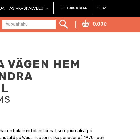
RJA
ASIAKASPALVELU
KIRJAUDU SISÄÄN
FI
SV
0,00€
A VÄGEN HEM
ANDRA
EL
MS
har en bakgrund bland annat som journalist på
anställd på Wasa Teater i olika perioder på 1970- och