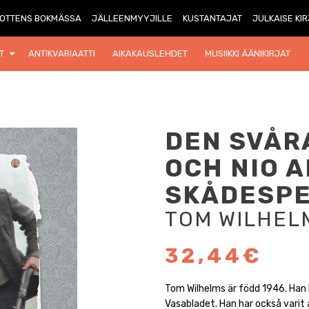
OTTENS BOKMÄSSA
JÄLLEENMYYJILLE
KUSTANTAJAT
JULKAISE KI
T
ANTIKVARIAATTI
AIKAKAUSLEHDET
MUSIIKKI ÄÄNIKIRJAT
DEN SVÅR
OCH NIO 
SKÅDESP
TOM WILHEL
32,44€
Tom Wilhelms är född 1946. Han 
Vasabladet. Han har också varit 