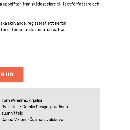
a uppgifter, från skådespelare till textförfattare och
iska skrivande, regisserat ett flertal
 för österbottniska amatörteatrar.
RIIN
Tom Wilhelms, kirjailija
Ove Lillas / Crealio Design, graafinen
suunnittelu
Carina Viklund-Östman, valokuva