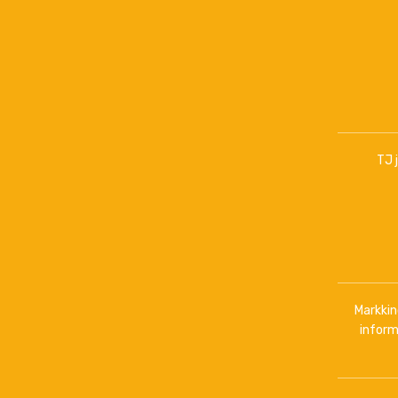
TJ 
Markkino
inform