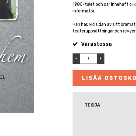
1980-talet och där innehaft olik
informatör.
Han har, vid sidan av sitt dramat
teateruppsättningar och revyer
Varastossa
-
+
LISÄÄ OSTOSKO
TEKIJÄ