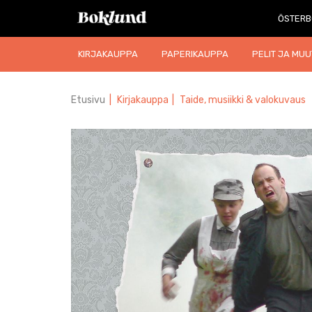
ÖSTERB
KIRJAKAUPPA
PAPERIKAUPPA
PELIT JA MUU
Etusivu
|
Kirjakauppa
|
Taide, musiikki & valokuvaus