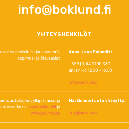
info@boklund.fi
YHTEYSHENKILÖT
ja yhteyshenkilö tarjouspyynnöt,
Anna-Lena Palomäki
sopimus- ja tilausasiat
+358 (0)44 3788 363
arkisin klo 12.00 - 16.00
info@boklund.fi
inti, uutiskirjeet, ylläpitoasiat ja
Markkinointi, ota yhteyttä:
aatio verkossa
www.boklund.fi
ja
info@boklund.fi
www.bokinfo.se