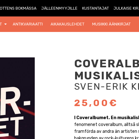
OTTENS BOKMÄSSA
JÄLLEENMYYJILLE
KUSTANTAJAT
JULKAISE KI
T
ANTIKVARIAATTI
AIKAKAUSLEHDET
MUSIIKKI ÄÄNIKIRJAT
COVERALB
MUSIKALI
SVEN-ERIK 
25,00€
I Coveralbumet. En musikalis
fenomenet coveralbum, alltså sk
framförda av andra än artisten 
bakgrunden av rock-kulturens kra