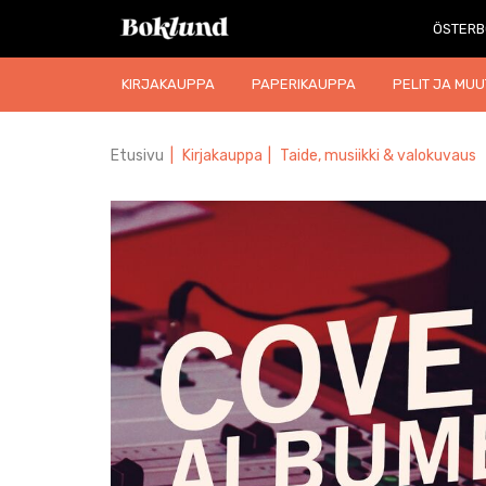
ÖSTERB
KIRJAKAUPPA
PAPERIKAUPPA
PELIT JA MUU
Etusivu
|
Kirjakauppa
|
Taide, musiikki & valokuvaus