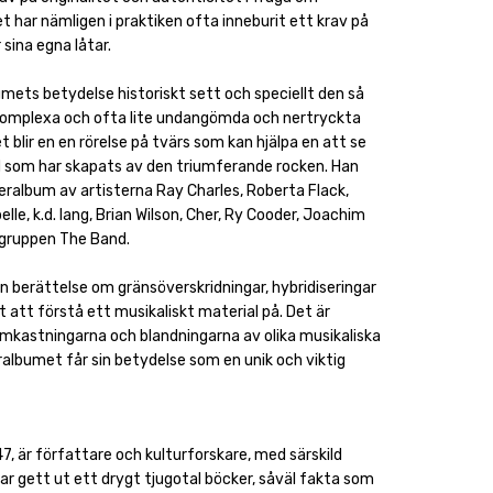
t har nämligen i praktiken ofta inneburit ett krav på
 sina egna låtar.
mets betydelse historiskt sett och speciellt den så
komplexa och ofta lite undangömda och nertryckta
t blir en en rörelse på tvärs som kan hjälpa en att se
ld som har skapats av den triumferande rocken. Han
eralbum av artisterna Ray Charles, Roberta Flack,
lle, k.d. lang, Brian Wilson, Cher, Ry Cooder, Joachim
gruppen The Band.
 berättelse om gränsöverskridningar, hybridiseringar
t att förstå ett musikaliskt material på. Det är
mkastningarna och blandningarna av olika musikaliska
albumet får sin betydelse som en unik och viktig
47, är författare och kulturforskare, med särskild
har gett ut ett drygt tjugotal böcker, såväl fakta som