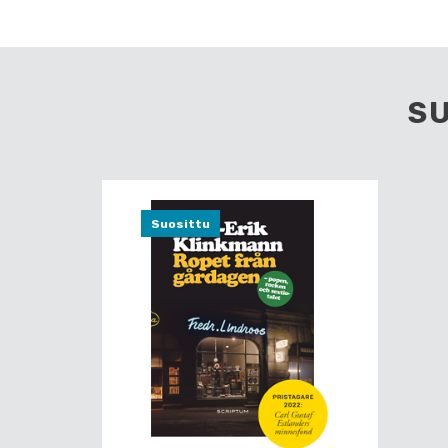
S
Suosittu