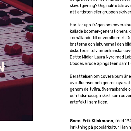
skivutgivning? Originalitetskrave
att artisten eller gruppen skriver
Har tar upp frågan om coveralbu
kallade boomer-generationens 
förhållande till coveralbumet. De
bristerna och lakunerna i den bi
diskuterar tolv amerikanska cov
Bette Midler, Laura Nyro med Labe
Cooder, Bruce Spingsteen samt 
Berättelsen om coveralbum är en
av influenser och genrer, nya sät
genom de tvära, överraskande o
och tidsmässiga skikt som cover
artefakt i samtiden.
Sven-Erik Klinkmann
, född 19
inriktning på populärkultur. Han 