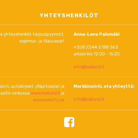
YHTEYSHENKILÖT
ja yhteyshenkilö tarjouspyynnöt,
Anna-Lena Palomäki
sopimus- ja tilausasiat
+358 (0)44 3788 363
arkisin klo 12.00 - 16.00
info@boklund.fi
inti, uutiskirjeet, ylläpitoasiat ja
Markkinointi, ota yhteyttä:
aatio verkossa
www.boklund.fi
ja
info@boklund.fi
www.bokinfo.se