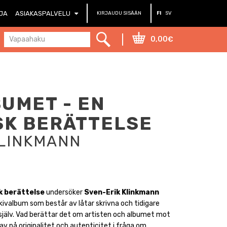
RJA
ASIAKASPALVELU
KIRJAUDU SISÄÄN
FI
SV
0,00€
UMET - EN
SK BERÄTTELSE
KLINKMANN
k berättelse
undersöker
Sven-Erik Klinkmann
ivalbum som består av låtar skrivna och tidigare
själv. Vad berättar det om artisten och albumet mot
v på originalitet och autenticitet i fråga om