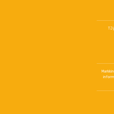
TJ 
Markkino
inform