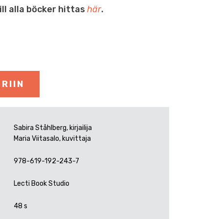
ll alla böcker hittas
här
.
RIIN
Sabira Ståhlberg, kirjailija
Maria Viitasalo, kuvittaja
978-619-192-243-7
Lecti Book Studio
48 s