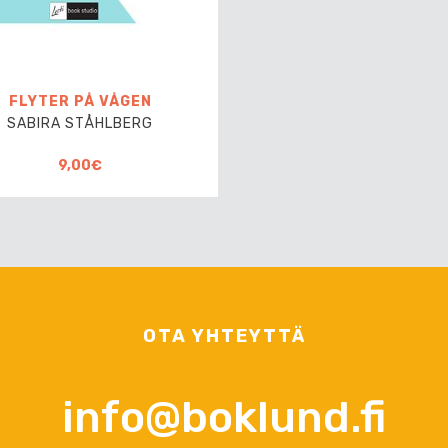
FLYTER PÅ VÅGEN
SABIRA STÅHLBERG
9,00€
OTA YHTEYTTÄ
info@boklund.fi