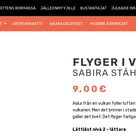
OTTENS BOKMÄSSA
JÄLLEENMYYJILLE
KUSTANTAJAT
JULKAISE KI
T
ANTIKVARIAATTI
AIKAKAUSLEHDET
MUSIIKKI ÄÄNIKIRJAT
FLYGER I 
SABIRA STÅ
9,00€
Aska från en vulkan fyller luften
vulkanen. Men det brinner i stade
gäller det livet. Det flyger farliga
Lättläst nivå 2 – lättare