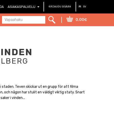
RJA
ASIAKASPALVELU
KIRJAUDU SISÄÄN
FI
SV
0,00€
VINDEN
HLBERG
 i staden. Teven skickar ut en grupp för att filma
n, och någon har stulit en väldigt viktig staty. Snart
 saker i vinden...