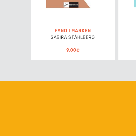
FYND I MARKEN
SABIRA STÅHLBERG
9,00€