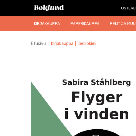
ÖSTERB
KIRJAKAUPPA
PAPERIKAUPPA
PELIT JA MUU
Etusivu
|
Kirjakauppa
|
Selkokieli