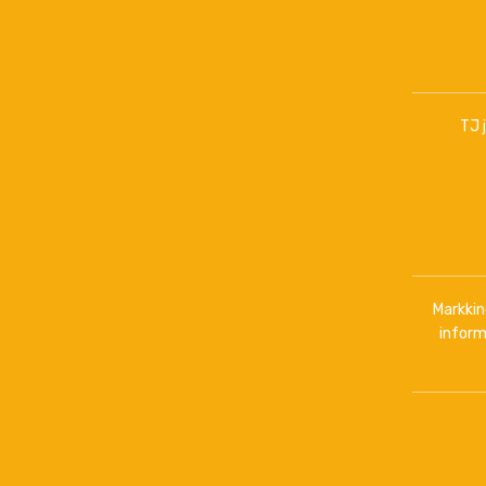
TJ 
Markkino
inform