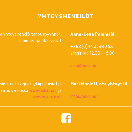
YHTEYSHENKILÖT
ja yhteyshenkilö tarjouspyynnöt,
Anna-Lena Palomäki
sopimus- ja tilausasiat
+358 (0)44 3788 363
arkisin klo 12.00 - 16.00
info@boklund.fi
inti, uutiskirjeet, ylläpitoasiat ja
Markkinointi, ota yhteyttä:
aatio verkossa
www.boklund.fi
ja
info@boklund.fi
www.bokinfo.se