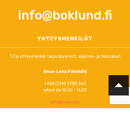
info@boklund.fi
YHTEYSHENKILÖT
TJ ja yhteyshenkilö tarjouspyynnöt, sopimus- ja tilausasiat
Anna-Lena Palomäki
+358 (0)44 3788 363
arkisin klo 12.00 - 16.00
info@boklund.fi
Markkinointi, uutiskirjeet, ylläpitoasiat ja informaatio verkossa
www.boklund.fi
ja
www.bokinfo.se