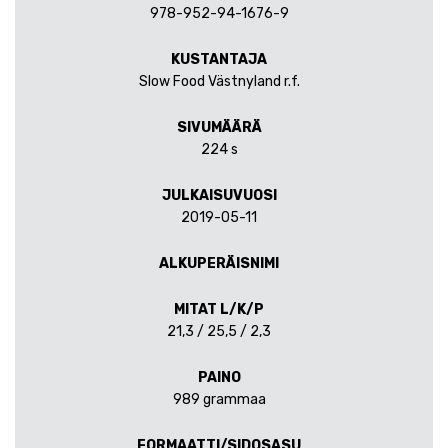
978-952-94-1676-9
KUSTANTAJA
Slow Food Västnyland r.f.
SIVUMÄÄRÄ
224 s
JULKAISUVUOSI
2019-05-11
ALKUPERÄISNIMI
MITAT L/K/P
21,3 / 25,5 / 2,3
PAINO
989 grammaa
FORMAATTI/SIDOSASU