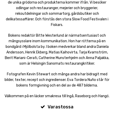
de unika grödorna och produkterna kommer ifrån. Vi besöker
odlingar och restauranger, mejerier och bryggerier,
rekoutdelningar och sommartorg, gårdsbutiker och
delikatessaffärer. Och förstås den stora Slow Food Festivalen i
Fiskars.
Bokens redaktör Bitte Westerlund är närmatsentusiast och
mångsysslare inom kommunikation. Hon har rötterna på en
bondgård i Mjölbolsta by. I boken medverkar bland andra Daniela
Andersson, Henrik Ekberg, Matias Kaihovirta, Tarja Kvarnström,
Berit Mariani-Cerati, Catherine Munsterhjelm och Anna Paljakka,
som är Helsingin Sanomats restaurangkritiker.
Fotografen Kevin Stewart och många andra har bidragit med
bilder, texter, recept och ingredienser. Eva Tordera Nuño står för
bokens formgivning och en del av de 487 bilderna.
Välkommen på en läcker smakresa till Ingå, Raseborg och Hangö.
Varastossa