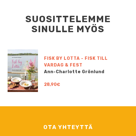
SUOSITTELEMME
SINULLE MYÖS
FISK BY LOTTA - FISK TILL
VARDAG & FEST
Ann-Charlotte Grönlund
28,90€
OTA YHTEYTTÄ