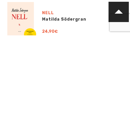
NELL
Matilda Södergran
24,90€
OTA YHTEYTTÄ
info@boklund.fi
YHTEYSHENKILÖT