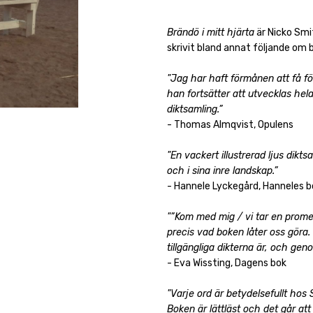
Brändö i mitt hjärta
är Nicko Smit
skrivit bland annat följande om 
"Jag har haft förmånen att få f
han fortsätter att utvecklas hela 
diktsamling.”
- Thomas Almqvist, Opulens
"En vackert illustrerad ljus dik
och i sina inre landskap.”
- Hannele Lyckegård, Hanneles b
"”Kom med mig / vi tar en promen
precis vad boken låter oss göra. 
tillgängliga dikterna är, och ge
- Eva Wissting, Dagens bok
"Varje ord är betydelsefullt hos 
Boken är lättläst och det går att