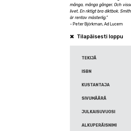
många, många gånger. Och vissa 
livet. En riktigt bra diktbok. Smith
är rentav mästerlig.”
- Peter Björkman, Ad Lucem
Tilapäisesti loppu
TEKIJÄ
ISBN
KUSTANTAJA
SIVUMÄÄRÄ
JULKAISUVUOSI
ALKUPERÄISNIMI