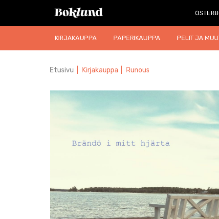
ÖSTERB
KIRJAKAUPPA
PAPERIKAUPPA
PELIT JA MUU
Etusivu
|
Kirjakauppa
|
Runous