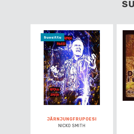
S
Suosittu
JÄRNJUNGFRUPOESI
NICKO SMITH