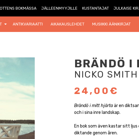
OTTENS BOKMÄSSA
JÄLLEENMYYJILLE
KUSTANTAJAT
JULKAISE KI
T
ANTIKVARIAATTI
AIKAKAUSLEHDET
MUSIIKKI ÄÄNIKIRJAT
BRÄNDÖ I 
NICKO SMITH
24,00€
Brändö i mitt hjärta
är en diktsa
och i sina inre landskap.
En bok som även kastar sitt ljus
diktande genom åren.