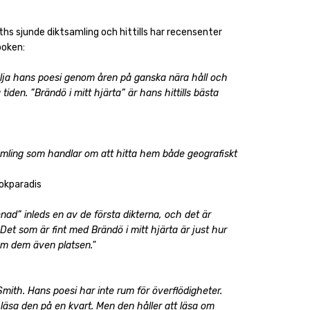
hs sjunde diktsamling och hittills har recensenter
boken:
ölja hans poesi genom åren på ganska nära håll och
tiden. ”Brändö i mitt hjärta” är hans hittills bästa
tsamling som handlar om att hitta hem både geografiskt
okparadis
ad” inleds en av de första dikterna, och det är
Det som är fint med Brändö i mitt hjärta är just hur
nom dem även platsen."
Smith. Hans poesi har inte rum för överflödigheter.
 läsa den på en kvart. Men den håller att läsa om