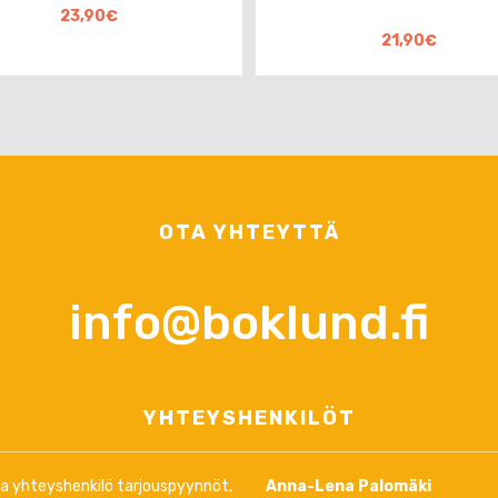
23,90€
21,90€
OTA YHTEYTTÄ
info@boklund.fi
YHTEYSHENKILÖT
ja yhteyshenkilö tarjouspyynnöt,
Anna-Lena Palomäki