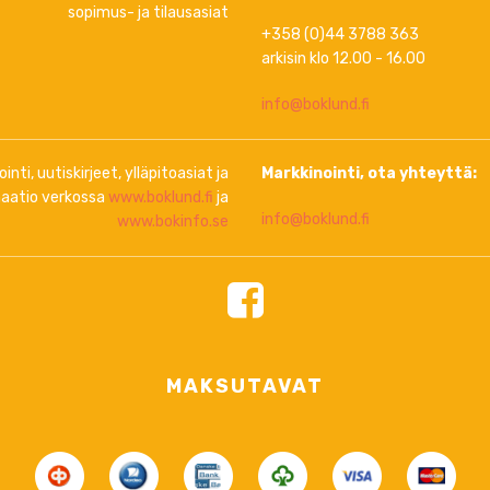
sopimus- ja tilausasiat
+358 (0)44 3788 363
arkisin klo 12.00 - 16.00
info@boklund.fi
inti, uutiskirjeet, ylläpitoasiat ja
Markkinointi, ota yhteyttä:
aatio verkossa
www.boklund.fi
ja
info@boklund.fi
www.bokinfo.se
MAKSUTAVAT