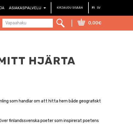
RJA
ASIAKASPALVELU
KIRJAUDU SISÄÄN
FI
SV
0,00€
MITT HJÄRTA
mling som handlar om att hitta hem både geografiskt
 över finlandssvenska poeter som inspirerat poetens