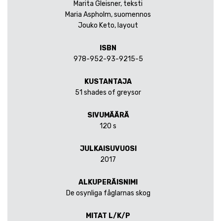
Marita Gleisner, teksti
Maria Aspholm, suomennos
Jouko Keto, layout
ISBN
978-952-93-9215-5
KUSTANTAJA
51 shades of greysor
SIVUMÄÄRÄ
120 s
JULKAISUVUOSI
2017
ALKUPERÄISNIMI
De osynliga fåglarnas skog
MITAT L/K/P