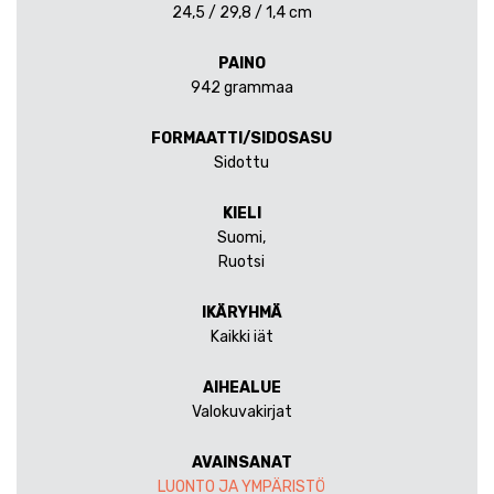
24,5 / 29,8 / 1,4 cm
PAINO
942 grammaa
FORMAATTI/SIDOSASU
Sidottu
KIELI
Suomi,
Ruotsi
IKÄRYHMÄ
Kaikki iät
AIHEALUE
Valokuvakirjat
AVAINSANAT
LUONTO JA YMPÄRISTÖ