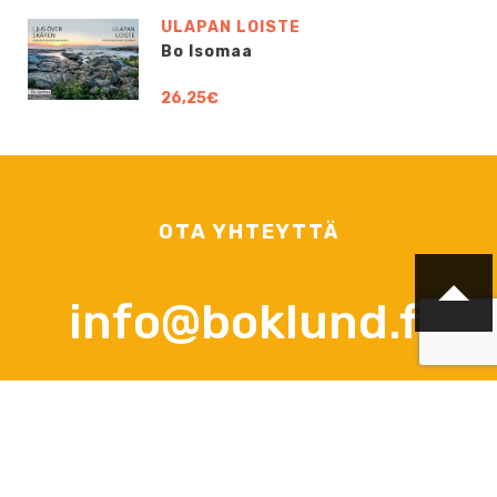
ULAPAN LOISTE
Bo Isomaa
26,25€
OTA YHTEYTTÄ
info@boklund.fi
YHTEYSHENKILÖT
TJ ja yhteyshenkilö tarjouspyynnöt, sopimus- ja tilausasiat