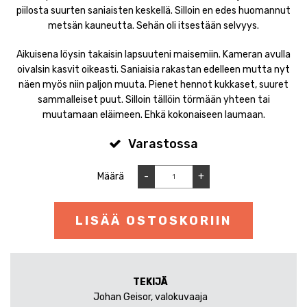
piilosta suurten saniaisten keskellä. Silloin en edes huomannut
metsän kauneutta. Sehän oli itsestään selvyys.
Aikuisena löysin takaisin lapsuuteni maisemiin. Kameran avulla
oivalsin kasvit oikeasti. Saniaisia rakastan edelleen mutta nyt
näen myös niin paljon muuta. Pienet hennot kukkaset, suuret
sammalleiset puut. Silloin tällöin törmään yhteen tai
muutamaan eläimeen. Ehkä kokonaiseen laumaan.
Varastossa
Määrä
-
+
LISÄÄ OSTOSKORIIN
TEKIJÄ
Johan Geisor, valokuvaaja