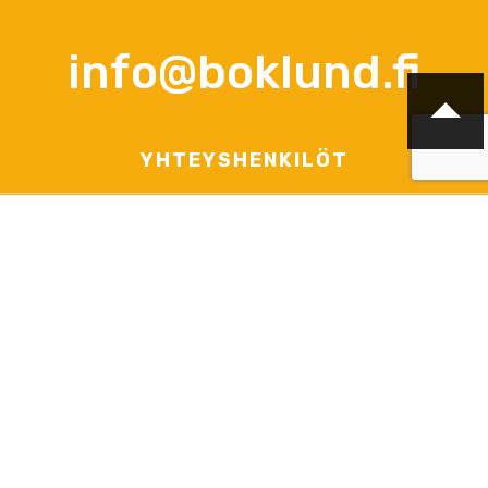
info@boklund.fi
YHTEYSHENKILÖT
TJ ja yhteyshenkilö tarjouspyynnöt, sopimus- ja tilausasiat
Anna-Lena Palomäki
+358 (0)44 3788 363
arkisin klo 12.00 - 16.00
info@boklund.fi
Markkinointi, uutiskirjeet, ylläpitoasiat ja informaatio verkossa