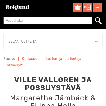
SELAA TUOTTEITA
Etusivu
|
Kirjakauppa
|
Lasten- ja nuortenkirjat
|
Kuvakirjat
VILLE VALLGREN JA
POSSUYSTÄVÄ
Margaretha Jämbäck &
Filippa Hella