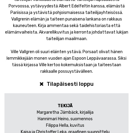
Porvoossa, ystävyydestä Albert Edelfeltin kanssa, elämästä
Pariisissa ja ystävistä pohjoismaisessa taiteilijayhteisössä.
Vallgrenin elämän ja taiteen punaisena lankana on rakkaus
kauneuteen. Kirja ammentaa sekä taidehistoriasta että
elämänvaiheista. Akvarellikuvitus ja kerronta johdattavat lukijan
taiteilijan maailmaan.
Ville Vallgren oli suuri eläinten ystävä. Porsaat olivat hänen
lemmikkejään monen vuoden ajan Espoon Leppävaarassa. Siksi
tässä kirjassa Ville kertoo kokemuksistaan ja taiteestaan
rakkaalle possuystävälleen.
Tilapäisesti loppu
TEKIJÄ
Margaretha Jämbäck, kirjailija
Hannimari Heino, suomennos
Filippa Hella, kuvitus
Kaisa ja Christoffer Leka, graafinen suunnittelu