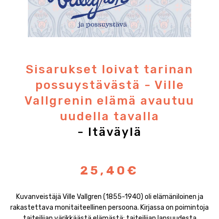
Sisarukset loivat tarinan
possuystävästä - Ville
Vallgrenin elämä avautuu
uudella tavalla
- Itäväylä
25,40€
Kuvanveistäjä Ville Vallgren (1855-1940) oli elämäniloinen ja
rakastettava monitaiteellinen persoona. Kirjassa on poimintoja
taiteilijan värikkäästä elämästä: taiteilijan lapsuudesta