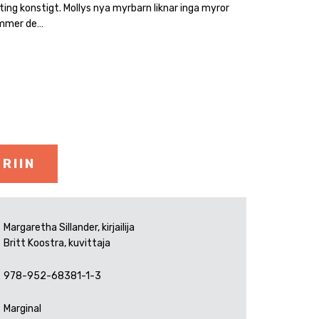
ing konstigt. Mollys nya myrbarn liknar inga myror
ymmer de…
RIIN
Margaretha Sillander, kirjailija
Britt Koostra, kuvittaja
978-952-68381-1-3
Marginal