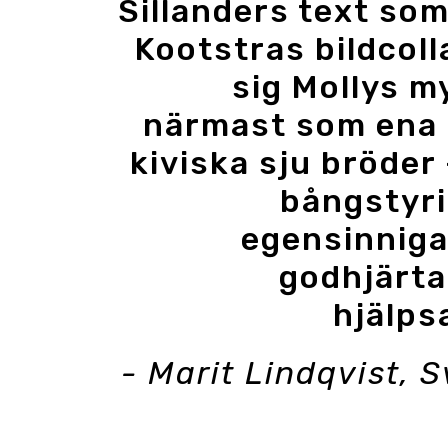
Sillanders text som 
Kootstras bildcoll
sig Mollys my
närmast som ena 
kiviska sju bröder 
bångstyri
egensinniga
godhjärta
hjälps
- Marit Lindqvist, 