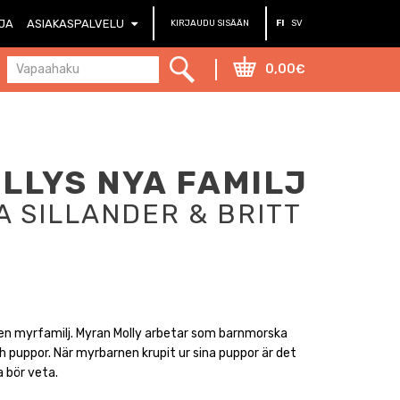
RJA
ASIAKASPALVELU
KIRJAUDU SISÄÄN
FI
SV
0,00€
LLYS NYA FAMILJ
 SILLANDER & BRITT
or en myrfamilj. Myran Molly arbetar som barnmorska
 puppor. När myrbarnen krupit ur sina puppor är det
 bör veta.