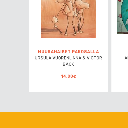
MUURAHAISET PAKOSALLA
URSULA VUORENLINNA & VICTOR
A
BÄCK
14,00€