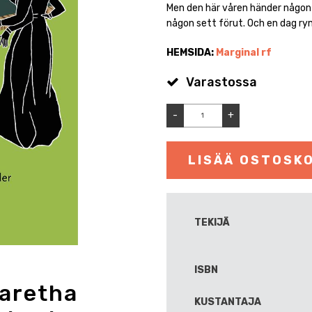
Men den här våren händer någont
någon sett förut. Och en dag r
HEMSIDA:
Marginal rf
Varastossa
-
+
LISÄÄ OSTOSKO
TEKIJÄ
ISBN
garetha
KUSTANTAJA