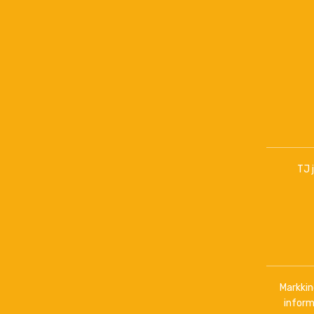
TJ 
Markkino
inform