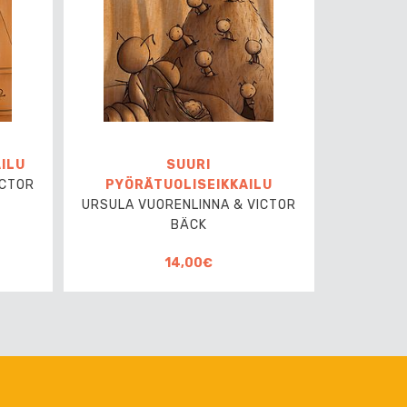
AILU
SUURI
ICTOR
PYÖRÄTUOLISEIKKAILU
URSULA VUORENLINNA & VICTOR
BÄCK
14,00€