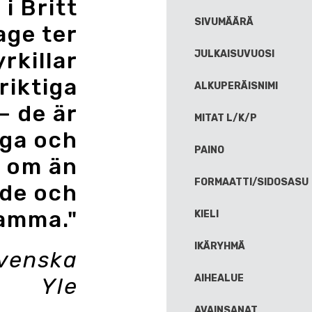
i Britt
SIVUMÄÄRÄ
age ter
rkillar
JULKAISUVUOSI
riktiga
ALKUPERÄISNIMI
– de är
MITAT L/K/P
ga och
PAINO
 om än
FORMAATTI/SIDOSASU
de och
amma."
KIELI
IKÄRYHMÄ
Svenska
AIHEALUE
Yle
AVAINSANAT