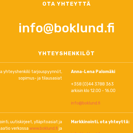
OTA YHTEYTTÄ
info@boklund.fi
YHTEYSHENKILÖT
ja yhteyshenkilö tarjouspyynnöt,
Anna-Lena Palomäki
sopimus- ja tilausasiat
+358 (0)44 3788 363
arkisin klo 12.00 - 16.00
info@boklund.fi
inti, uutiskirjeet, ylläpitoasiat ja
Markkinointi, ota yhteyttä:
aatio verkossa
www.boklund.fi
ja