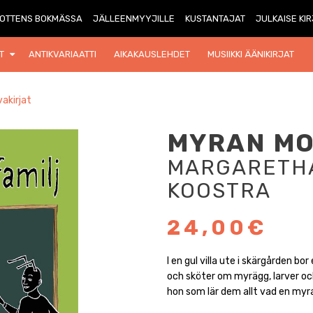
OTTENS BOKMÄSSA
JÄLLEENMYYJILLE
KUSTANTAJAT
JULKAISE KI
T
ANTIKVARIAATTI
AIKAKAUSLEHDET
MUSIIKKI ÄÄNIKIRJAT
akirjat
MYRAN MO
MARGARETHA
KOOSTRA
24,00€
I en gul villa ute i skärgården b
och sköter om myrägg, larver och
hon som lär dem allt vad en myra