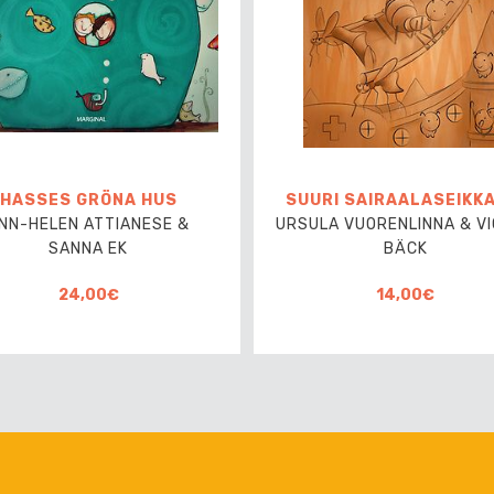
HASSES GRÖNA HUS
SUURI SAIRAALASEIKK
NN-HELEN ATTIANESE &
URSULA VUORENLINNA & V
SANNA EK
BÄCK
24,00€
14,00€