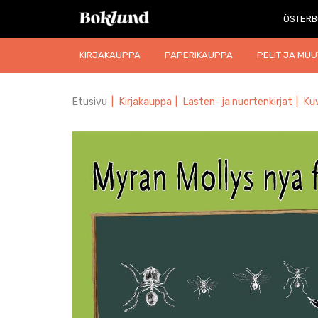
ÖSTERB
KIRJAKAUPPA
PAPERIKAUPPA
PELIT JA MUU
Etusivu
|
Kirjakauppa
|
Lasten- ja nuortenkirjat
|
Kuv