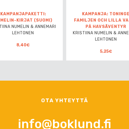
KAMPANJAPAKETTI:
KAMPANJA: TONING
MELIN-KIRJAT (SUOMI)
FAMILJEN OCH LILLA V
TIINA NUMELIN & ANNEMARI
PÅ HAVSÄVENTYR
LEHTONEN
KRISTIINA NUMELIN & ANN
LEHTONEN
8,40€
5,25€
OTA YHTEYTTÄ
info@boklund.fi