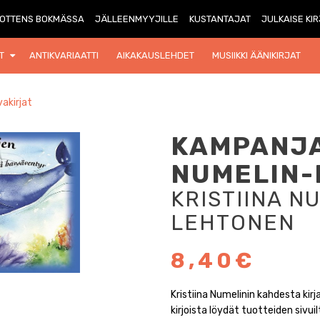
OTTENS BOKMÄSSA
JÄLLEENMYYJILLE
KUSTANTAJAT
JULKAISE KI
T
ANTIKVARIAATTI
AIKAKAUSLEHDET
MUSIIKKI ÄÄNIKIRJAT
akirjat
KAMPANJA
NUMELIN-
KRISTIINA N
LEHTONEN
8,40€
Kristiina Numelinin kahdesta kirj
kirjoista löydät tuotteiden sivuil