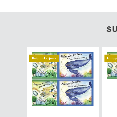
S
Huipputarjous
Huipp