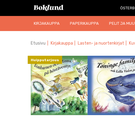
ÖSTERB
KIRJAKAUPPA
PAPERIKAUPPA
PELIT JA MUU
Etusivu
|
Kirjakauppa
|
Lasten- ja nuortenkirjat
|
Kuv
Huipputarjous