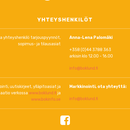
YHTEYSHENKILÖT
ja yhteyshenkilö tarjouspyynnöt,
Anna-Lena Palomäki
sopimus- ja tilausasiat
+358 (0)44 3788 363
arkisin klo 12.00 - 16.00
info@boklund.fi
inti, uutiskirjeet, ylläpitoasiat ja
Markkinointi, ota yhteyttä:
aatio verkossa
www.boklund.fi
ja
info@boklund.fi
www.bokinfo.se