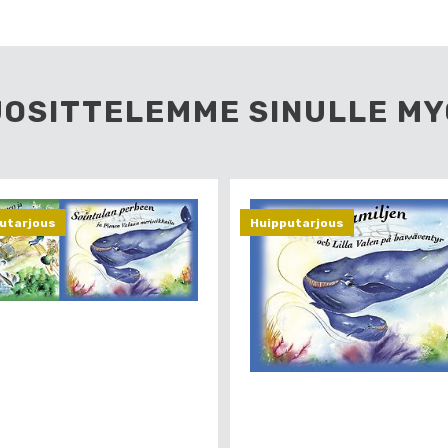
UOSITTELEMME SINULLE MY
utarjous
Huipputarjous