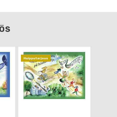
ÖS
Huipputarjous