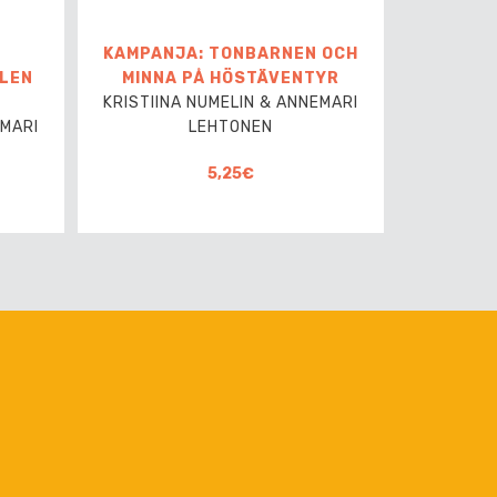
E
KAMPANJA: TONBARNEN OCH
ALEN
MINNA PÅ HÖSTÄVENTYR
KRISTIINA NUMELIN & ANNEMARI
EMARI
LEHTONEN
5,25€