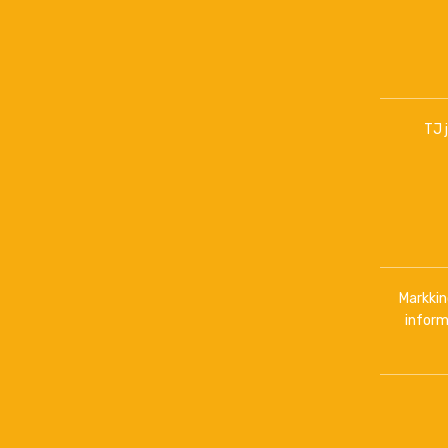
TJ 
Markkino
inform