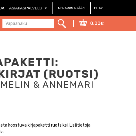
RJA
ASIAKASPALVELU
KIRJAUDU SISÄÄN
FI
SV
0,00€
PAKETTI:
KIRJAT (RUOTSI)
UMELIN & ANNEMARI
asta koostuva kirjapaketti ruotsiksi. Lisätietoja
ta.