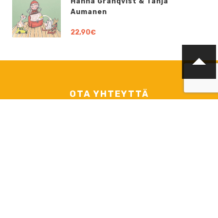
Hanna Granqvist & Tanja
Aumanen
22,90€
OTA YHTEYTTÄ
info@boklund.fi
YHTEYSHENKILÖT
TJ ja yhteyshenkilö tarjouspyynnöt, sopimus- ja tilausasiat