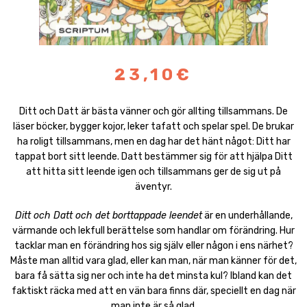
23,10€
Ditt och Datt är bästa vänner och gör allting tillsammans. De
läser böcker, bygger kojor, leker tafatt och spelar spel. De brukar
ha roligt tillsammans, men en dag har det hänt något: Ditt har
tappat bort sitt leende. Datt bestämmer sig för att hjälpa Ditt
att hitta sitt leende igen och tillsammans ger de sig ut på
äventyr.
Ditt och Datt och det borttappade leendet
är en underhållande,
värmande och lekfull berättelse som handlar om förändring. Hur
tacklar man en förändring hos sig själv eller någon i ens närhet?
Måste man alltid vara glad, eller kan man, när man känner för det,
bara få sätta sig ner och inte ha det minsta kul? Ibland kan det
faktiskt räcka med att en vän bara finns där, speciellt en dag när
man inte är så glad.