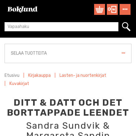
SELAA TUOTTEITA
Etusivu
|
Kirjakauppa
|
Lasten- ja nuortenkirjat
|
Kuvakirjat
DITT & DATT OCH DET
BORTTAPPADE LEENDET
Sandra Sundvik &
Margareta Sandin