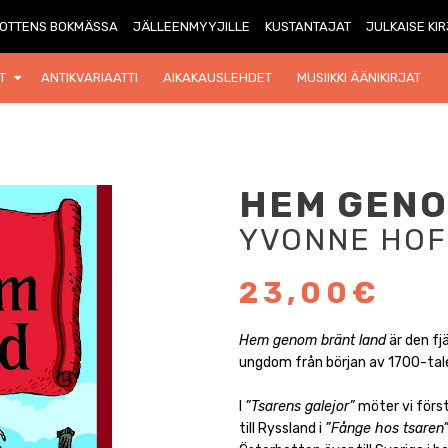
OTTENS BOKMÄSSA
JÄLLEENMYYJILLE
KUSTANTAJAT
JULKAISE KI
T
ANTIKVARIAATTI
AIKAKAUSLEHDET
MUSIIKKI ÄÄNIKIRJAT
HEM GENO
YVONNE HO
23,00€
Hem genom bränt land
är den fj
ungdom från början av 1700-tal
I
”Tsarens galejor”
möter vi förs
till Ryssland i
”Fånge hos tsaren