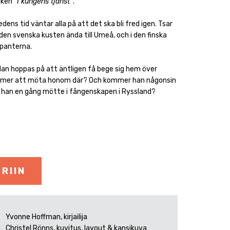
boken
”I kungens tjänst”
.
dens tid väntar alla på att det ska bli fred igen. Tsar
en svenska kusten ända till Umeå, och i den finska
upanterna.
 Han hoppas på att äntligen få bege sig hem över
kommer att möta honom där? Och kommer han någonsin
om han en gång mötte i fångenskapen i Ryssland?
RIIN
Yvonne Hoffman, kirjailija
Christel Rönns, kuvitus, layout & kansikuva