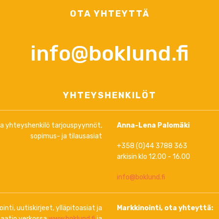
OTA YHTEYTTÄ
info@boklund.fi
YHTEYSHENKILÖT
ja yhteyshenkilö tarjouspyynnöt,
Anna-Lena Palomäki
sopimus- ja tilausasiat
+358 (0)44 3788 363
arkisin klo 12.00 - 16.00
info@boklund.fi
inti, uutiskirjeet, ylläpitoasiat ja
Markkinointi, ota yhteyttä:
aatio verkossa
www.boklund.fi
ja