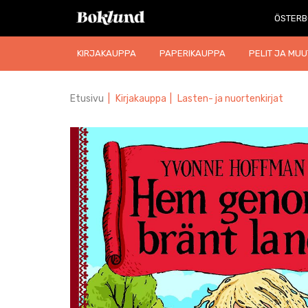
ÖSTERB
KIRJAKAUPPA
PAPERIKAUPPA
PELIT JA MUU
Etusivu
|
Kirjakauppa
|
Lasten- ja nuortenkirjat