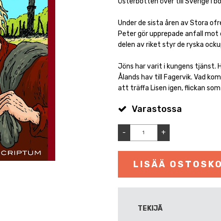
Österbotten över till Sverige i 
Under de sista åren av Stora ofre
Peter gör upprepade anfall mot d
delen av riket styr de ryska ock
Jöns har varit i kungens tjänst.
Ålands hav till Fagervik. Vad 
att träffa Lisen igen, flickan s
Varastossa
-
+
LISÄÄ OSTOSKO
TEKIJÄ