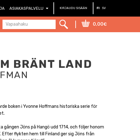
RJA
ASIAKASPALVELU
KIRJAUDU SISÄÄN
FI
SV
0,00€
M BRÄNT LAND
FFMAN
ärde boken i Yvonne Hoffmans historiska serie för
et.
ta gången Jöns på Hangö udd 1714, och följer honom
”
. Efter flykten hem till Finland ger sig Jöns från