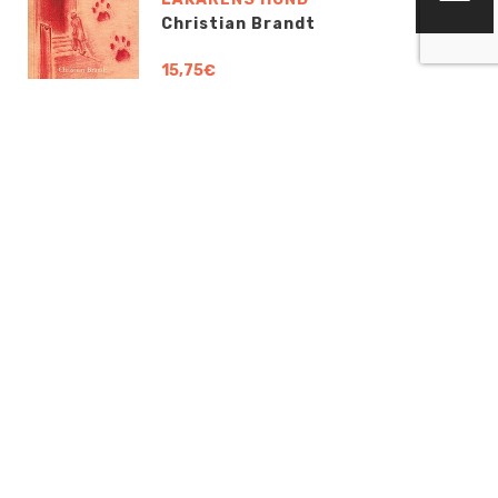
Christian Brandt
15,75€
OTA YHTEYTTÄ
info@boklund.fi
YHTEYSHENKILÖT
TJ ja yhteyshenkilö tarjouspyynnöt, sopimus- ja tilausasiat