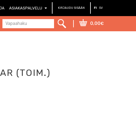
RJA
ASIAKASPALVELU
KIRJAUDU SISÄÄN
FI
SV
0,00€
AR (TOIM.)