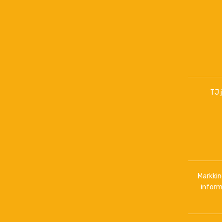
TJ 
Markkino
inform