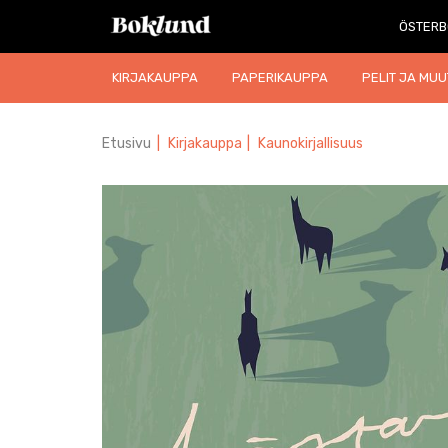
ÖSTERB
KIRJAKAUPPA
PAPERIKAUPPA
PELIT JA MUU
Etusivu
|
Kirjakauppa
|
Kaunokirjallisuus