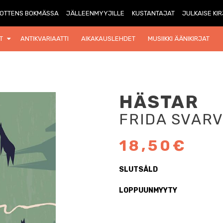
OTTENS BOKMÄSSA
JÄLLEENMYYJILLE
KUSTANTAJAT
JULKAISE KI
T
ANTIKVARIAATTI
AIKAKAUSLEHDET
MUSIIKKI ÄÄNIKIRJAT
HÄSTAR
FRIDA SVARV
18,50€
SLUTSÅLD
LOPPUUNMYYTY