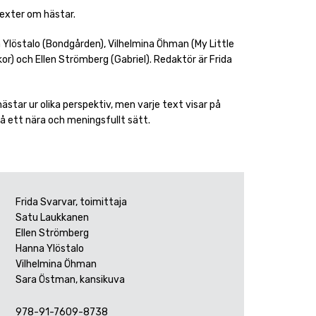
texter om hästar.
a Ylöstalo (Bondgården), Vilhelmina Öhman (My Little
or) och Ellen Strömberg (Gabriel). Redaktör är Frida
star ur olika perspektiv, men varje text visar på
på ett nära och meningsfullt sätt.
Frida Svarvar, toimittaja
Satu Laukkanen
Ellen Strömberg
Hanna Ylöstalo
Vilhelmina Öhman
Sara Östman, kansikuva
978-91-7609-8738