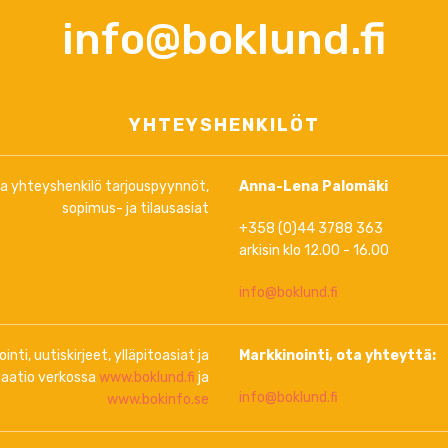
info@boklund.fi
YHTEYSHENKILÖT
ja yhteyshenkilö tarjouspyynnöt,
Anna-Lena Palomäki
sopimus- ja tilausasiat
+358 (0)44 3788 363
arkisin klo 12.00 - 16.00
info@boklund.fi
inti, uutiskirjeet, ylläpitoasiat ja
Markkinointi, ota yhteyttä:
aatio verkossa
www.boklund.fi
ja
info@boklund.fi
www.bokinfo.se