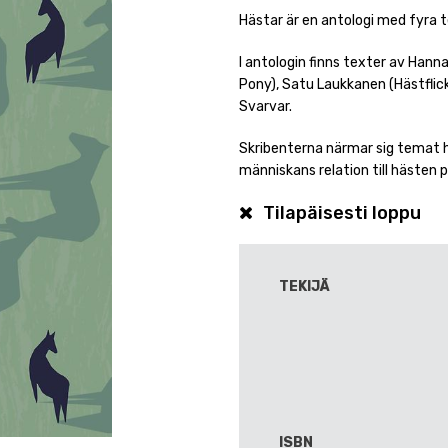
Hästar är en antologi med fyra 
I antologin finns texter av Hann
Pony), Satu Laukkanen (Hästflick
Svarvar.
Skribenterna närmar sig temat hä
människans relation till hästen 
Tilapäisesti loppu
TEKIJÄ
ISBN