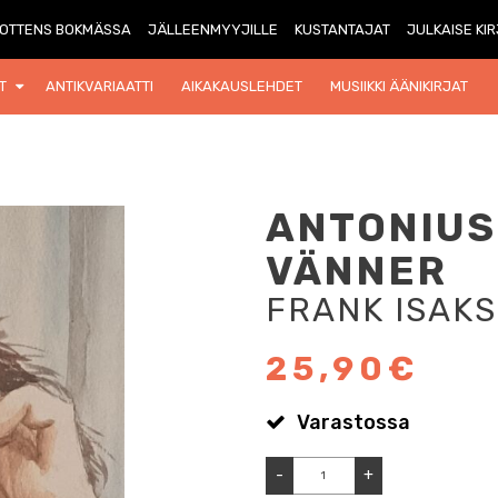
OTTENS BOKMÄSSA
JÄLLEENMYYJILLE
KUSTANTAJAT
JULKAISE KI
T
ANTIKVARIAATTI
AIKAKAUSLEHDET
MUSIIKKI ÄÄNIKIRJAT
ANTONIUS
VÄNNER
FRANK ISAK
25,90€
Varastossa
-
+