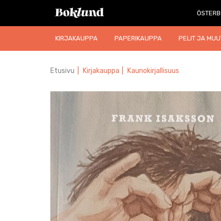
ÖSTERB
KIRJAKAUPPA
PAPERIKAUPPA
PELIT JA MUU
Etusivu
|
Kirjakauppa
|
Kaunokirjallisuus