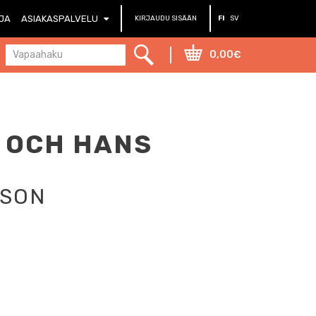
RJA
ASIAKASPALVELU
KIRJAUDU SISÄÄN
FI
SV
0,00€
 OCH HANS
SSON