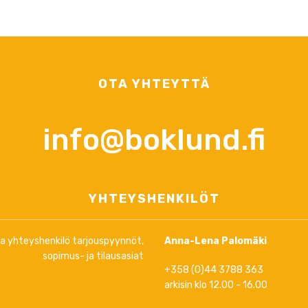
OTA YHTEYTTÄ
info@boklund.fi
YHTEYSHENKILÖT
ja yhteyshenkilö tarjouspyynnöt,
Anna-Lena Palomäki
sopimus- ja tilausasiat
+358 (0)44 3788 363
arkisin klo 12.00 - 16.00