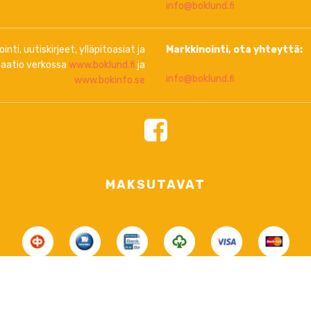
info@boklund.fi
inti, uutiskirjeet, ylläpitoasiat ja
Markkinointi, ota yhteyttä:
aatio verkossa
www.boklund.fi
ja
info@boklund.fi
www.bokinfo.se
MAKSUTAVAT