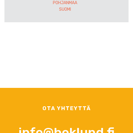
POHJANMAA
SUOMI
OTA YHTEYTTÄ
info@boklund.fi