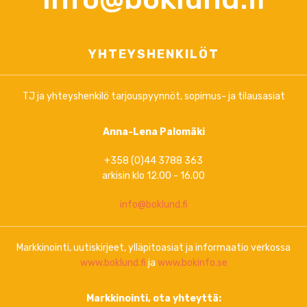
YHTEYSHENKILÖT
TJ ja yhteyshenkilö tarjouspyynnöt, sopimus- ja tilausasiat
Anna-Lena Palomäki
+358 (0)44 3788 363
arkisin klo 12.00 - 16.00
info@boklund.fi
Markkinointi, uutiskirjeet, ylläpitoasiat ja informaatio verkossa
www.boklund.fi
ja
www.bokinfo.se
Markkinointi, ota yhteyttä: