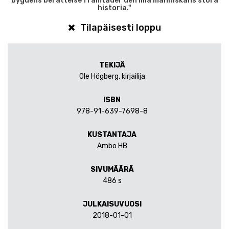
bygdens berättelse framtäder den lilla människans stora
historia."
Tilapäisesti loppu
TEKIJÄ
Ole Högberg, kirjailija
ISBN
978-91-639-7698-8
KUSTANTAJA
Ambo HB
SIVUMÄÄRÄ
486 s
JULKAISUVUOSI
2018-01-01