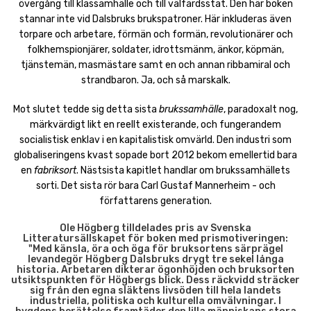
övergång till klassamhälle och till välfärdsstat. Den här boken
stannar inte vid Dalsbruks brukspatroner. Här inkluderas även
torpare och arbetare, förmän och formän, revolutionärer och
folkhemspionjärer, soldater, idrottsmänm, änkor, köpmän,
tjänstemän, masmästare samt en och annan ribbamiral och
strandbaron. Ja, och så marskalk.
Mot slutet tedde sig detta sista
brukssamhälle
, paradoxalt nog,
märkvärdigt likt en reellt existerande, och fungerandem
socialistisk enklav i en kapitalistisk omvärld. Den industri som
globaliseringens kvast sopade bort 2012 bekom emellertid bara
en
fabriksort
. Nästsista kapitlet handlar om brukssamhällets
sorti. Det sista rör bara Carl Gustaf Mannerheim - och
författarens generation.
Ole Högberg tilldelades pris av Svenska
Litteratursällskapet för boken med prismotiveringen:
"Med känsla, öra och öga för bruksortens särprägel
levandegör Högberg Dalsbruks drygt tre sekel långa
historia. Arbetaren dikterar ögonhöjden och bruksorten
utsiktspunkten för Högbergs blick. Dess räckvidd sträcker
sig från den egna släktens livsöden till hela landets
industriella, politiska och kulturella omvälvningar. I