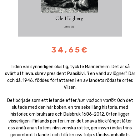
34,65€
Tiden var synnerligen olustig, tyckte Mannerheim. Det är så
svårt att leva, skrev president Paasikivi, "i en värld av lögner". Där
och då, 1946, föddes författaren i en av landets rödaste orter.
Vilsen.
Det började som ett letande efter
hur
,
vad
och
varför
. Och det
slutade med den här boken, en tre sekel lång historia, med
historier, om bruksare och Dalsbruk 1686-2012. Orten ligger
visserligen i Finlands periferi, men det snäva blickfånget låter
oss ändå ana statens rikssvenska rötter, ger insyn i industrins
genombrott i landet och tillåter oss följa ståndssamhällets