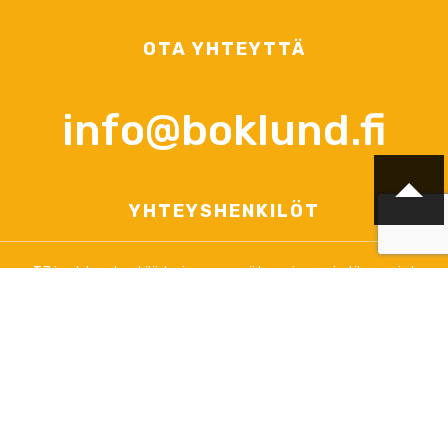
OTA YHTEYTTÄ
info@boklund.fi
YHTEYSHENKILÖT
TJ ja yhteyshenkilö tarjouspyynnöt, sopimus- ja tilausasiat
Anna-Lena Palomäki
+358 (0)44 3788 363
arkisin klo 12.00 - 16.00
info@boklund.fi