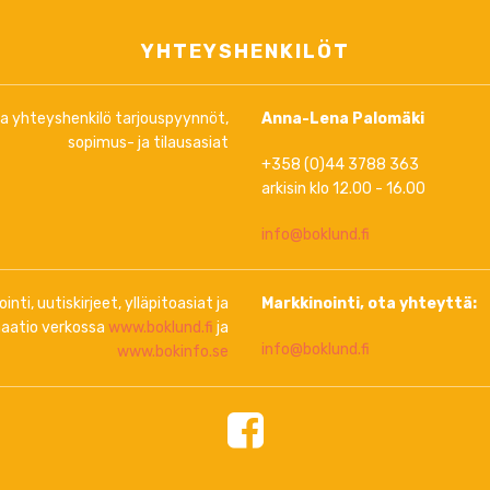
YHTEYSHENKILÖT
ja yhteyshenkilö tarjouspyynnöt,
Anna-Lena Palomäki
sopimus- ja tilausasiat
+358 (0)44 3788 363
arkisin klo 12.00 - 16.00
info@boklund.fi
inti, uutiskirjeet, ylläpitoasiat ja
Markkinointi, ota yhteyttä:
aatio verkossa
www.boklund.fi
ja
info@boklund.fi
www.bokinfo.se