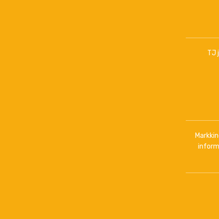
TJ 
Markkino
inform