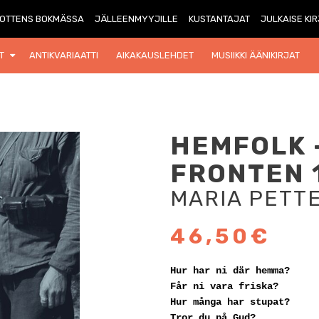
OTTENS BOKMÄSSA
JÄLLEENMYYJILLE
KUSTANTAJAT
JULKAISE KI
T
ANTIKVARIAATTI
AIKAKAUSLEHDET
MUSIIKKI ÄÄNIKIRJAT
HEMFOLK 
FRONTEN 
MARIA PETTE
46,50€
Hur har ni där hemma?
Får ni vara friska?
Hur många har stupat?
Tror du på Gud?