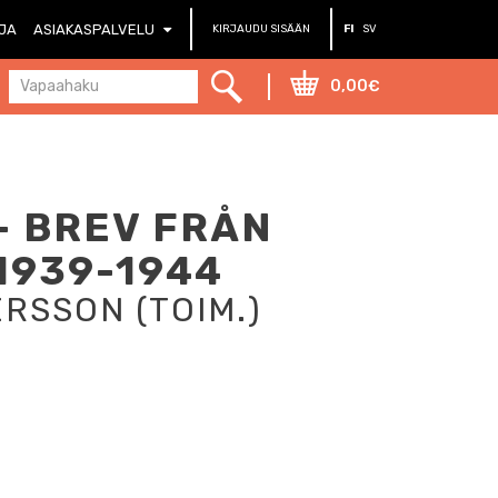
RJA
ASIAKASPALVELU
KIRJAUDU SISÄÄN
FI
SV
0,00€
- BREV FRÅN
1939-1944
RSSON (TOIM.)