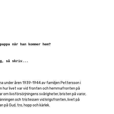
pappa när han kommer hem?
g, så skriv...
vna under åren 1939-1944 av familjen Pettersson i
m hur livet var vid fronten och hemmafronten på
r om livsförsörjningens svårigheter, bristen på varor,
nningen och tristessen vid krigsfronten, livet på
n på Gud, tro, hopp och kärlek.