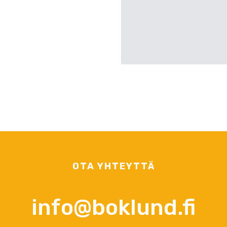
OTA YHTEYTTÄ
info@boklund.fi