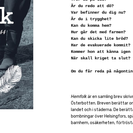
Är du redo att dö?
Var befinner du dig nu?
Är du i trygghet?
Kan du komma hem?
Hur går det med farmen?
Kan du skicka lite bröd?
Har de evakuerade kommit?
Kommer hon att känna igen 
När skall kriget ta slut?
Om du får reda på någontin
Hemfolk
är en samling brev skri
Österbotten. Breven berättar o
landet och i städerna. De berätta
bombningar över Helsingfors, spä
barnhem, osäkerheten, förtrösta