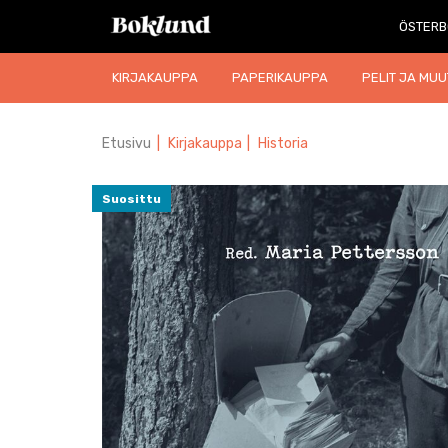
ÖSTERB
KIRJAKAUPPA
PAPERIKAUPPA
PELIT JA MUU
Etusivu
|
Kirjakauppa
|
Historia
Suosittu