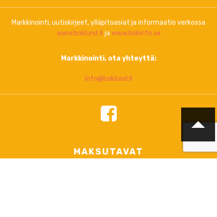
Markkinointi, uutiskirjeet, ylläpitoasiat ja informaatio verkossa
www.boklund.fi
ja
www.bokinfo.se
Markkinointi, ota yhteyttä:
info@boklund.fi
MAKSUTAVAT