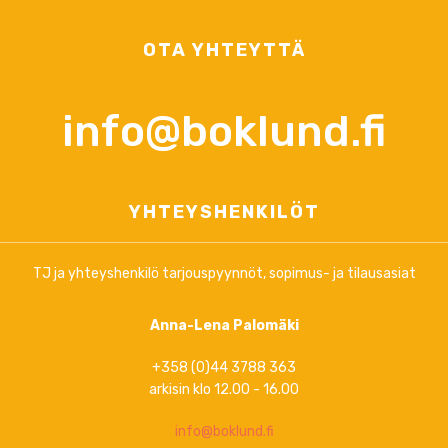
OTA YHTEYTTÄ
info@boklund.fi
YHTEYSHENKILÖT
TJ ja yhteyshenkilö tarjouspyynnöt, sopimus- ja tilausasiat
Anna-Lena Palomäki
+358 (0)44 3788 363
arkisin klo 12.00 - 16.00
info@boklund.fi