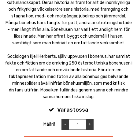
kulturlandskapet. Deras historia är framför allt de inomkyrkliga
och frikyrkliga väckelserörelsens historia, med framgång och
stagnation, med- och motgångar, jubelrop och jämmerdal.
Många bönehus har stängts för gott, andra är utrotningshotade
– men långt ifrån alla. Bönehusen har varit ett andligt hem för
likasinnade. Man har offrat, byggt och underhållit husen,
samtidigt som man bedrivit en omfattande verksamhet.
Sociologen Kjell Herberts, själv uppvuxen i bönehus, har samlat
fakta och fiktion om de omkring 250 österbottniska bönehusen i
en omfattande och omväxlande historia. Förutom en
faktapresentation med foton av alla bönehus ges belysande
minnesbilder såväl inifrån bönehusmiljön, som med kritisk
distans utifrån. Mosaiken fulländas genom sanna och mindre
sanna humoristiska inslag.
Varastossa
Määrä
-
+