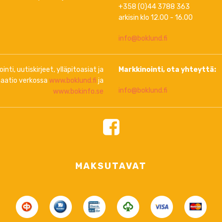
+358 (0)44 3788 363
arkisin klo 12.00 - 16.00
info@boklund.fi
inti, uutiskirjeet, ylläpitoasiat ja
Markkinointi, ota yhteyttä:
aatio verkossa
www.boklund.fi
ja
info@boklund.fi
www.bokinfo.se
MAKSUTAVAT