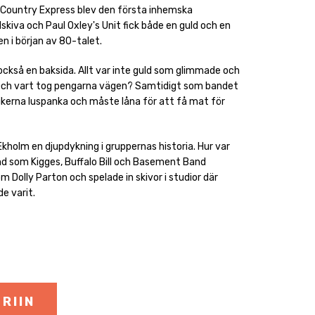
. Country Express blev den första inhemska
kiva och Paul Oxley's Unit fick både en guld och en
n i början av 80-talet.
också en baksida. Allt var inte guld som glimmade och
Och vart tog pengarna vägen? Samtidigt som bandet
ikerna luspanka och måste låna för att få mat för
 Ekholm en djupdykning i gruppernas historia. Hur var
d som Kigges, Buffalo Bill och Basement Band
 Dolly Parton och spelade in skivor i studior där
e varit.
RIIN