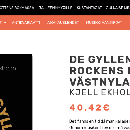
OTTENS BOKMÄSSA
JÄLLEENMYYJILLE
KUSTANTAJAT
JULKAISE KI
T
ANTIKVARIAATTI
AIKAKAUSLEHDET
MUSIIKKI ÄÄNIKIRJAT
DE GYLLEN
ROCKENS R
VÄSTNYL
KJELL EKHO
40,42€
Det fanns en tid då man kallade E
Genom musiken blev de små väst