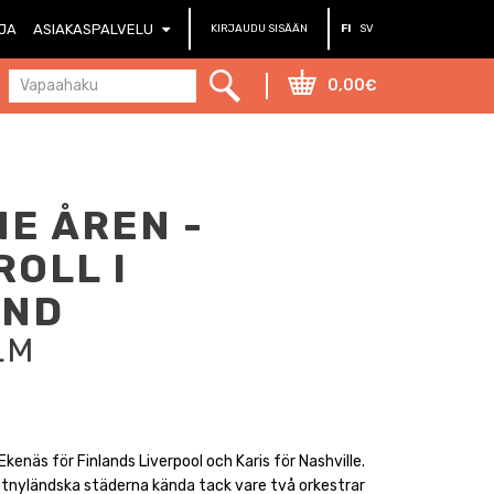
RJA
ASIAKASPALVELU
KIRJAUDU SISÄÄN
FI
SV
0,00€
E ÅREN -
OLL I
AND
LM
kenäs för Finlands Liverpool och Karis för Nashville.
nyländska städerna kända tack vare två orkestrar