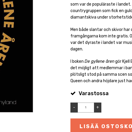
som var de populäraste i landet
countrygruppen som fick en gulds
diamantskiva under storhetstide
Men både slantar och skivor har 
framgångarna kom inte gratis. 
var det dyraste i landet var mus
dagen.
I boken
De gyllene åren
gör Kjell
det möjligt att medlemmar i ban
plötsligt stod på samma scen som
Queen och andra höjdare just had
Varastossa
-
+
LISÄÄ OSTOSKO