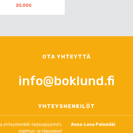
20,00€
OTA YHTEYTTÄ
info@boklund.fi
YHTEYSHENKILÖT
ja yhteyshenkilö tarjouspyynnöt,
Anna-Lena Palomäki
sopimus- ja tilausasiat