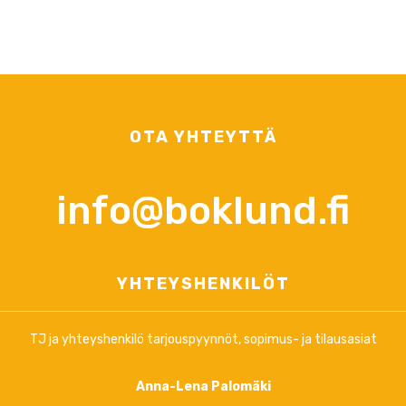
OTA YHTEYTTÄ
info@boklund.fi
YHTEYSHENKILÖT
TJ ja yhteyshenkilö tarjouspyynnöt, sopimus- ja tilausasiat
Anna-Lena Palomäki