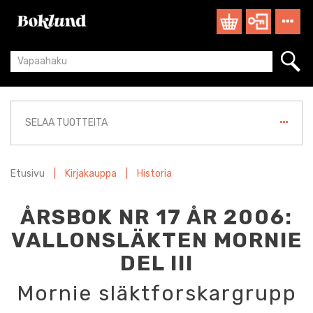
SELAA TUOTTEITA
Etusivu
|
Kirjakauppa
|
Historia
ÅRSBOK NR 17 ÅR 2006:
VALLONSLÄKTEN MORNIE
DEL III
Mornie släktforskargrupp