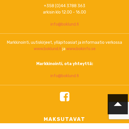
+358 (0)44 3788 363
arkisin klo 12.00 - 16.00
info@boklund.fi
Markkinointi, uutiskirjeet, ylläpitoasiat ja informaatio verkossa
www.boklund.fi
ja
www.bokinfo.se
Markkinointi, ota yhteyttä:
info@boklund.fi
MAKSUTAVAT