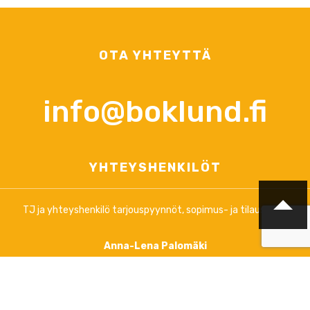
OTA YHTEYTTÄ
info@boklund.fi
YHTEYSHENKILÖT
TJ ja yhteyshenkilö tarjouspyynnöt, sopimus- ja tilausasiat
Anna-Lena Palomäki
+358 (0)44 3788 363
arkisin klo 12.00 - 16.00