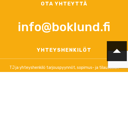
OTA YHTEYTTÄ
info@boklund.fi
YHTEYSHENKILÖT
TJ ja yhteyshenkilö tarjouspyynnöt, sopimus- ja tilausasiat
Anna-Lena Palomäki
+358 (0)44 3788 363
arkisin klo 12.00 - 16.00
info@boklund.fi