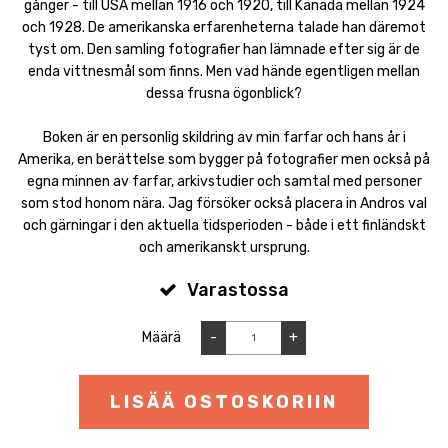
gånger - till USA mellan 1916 och 1920, till Kanada mellan 1924
och 1928. De amerikanska erfarenheterna talade han däremot
tyst om. Den samling fotografier han lämnade efter sig är de
enda vittnesmål som finns. Men vad hände egentligen mellan
dessa frusna ögonblick?
Boken är en personlig skildring av min farfar och hans år i
Amerika, en berättelse som bygger på fotografier men också på
egna minnen av farfar, arkivstudier och samtal med personer
som stod honom nära. Jag försöker också placera in Andros val
och gärningar i den aktuella tidsperioden - både i ett finländskt
och amerikanskt ursprung.
Varastossa
Määrä
-
+
LISÄÄ OSTOSKORIIN