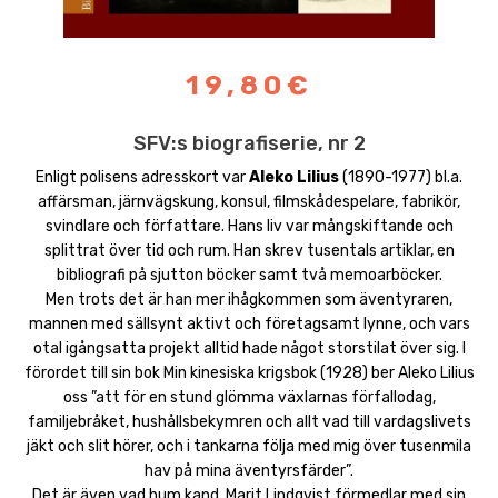
19,80€
SFV:s biografiserie, nr 2
Enligt polisens adresskort var
Aleko Lilius
(1890-1977) bl.a.
affärsman, järnvägskung, konsul, filmskådespelare, fabrikör,
svindlare och författare. Hans liv var mångskiftande och
splittrat över tid och rum. Han skrev tusentals artiklar, en
bibliografi på sjutton böcker samt två memoarböcker.
Men trots det är han mer ihågkommen som äventyraren,
mannen med sällsynt aktivt och företagsamt lynne, och vars
otal igångsatta projekt alltid hade något storstilat över sig. I
förordet till sin bok Min kinesiska krigsbok (1928) ber Aleko Lilius
oss ”att för en stund glömma växlarnas förfallodag,
familjebråket, hushållsbekymren och allt vad till vardagslivets
jäkt och slit hörer, och i tankarna följa med mig över tusenmila
hav på mina äventyrsfärder”.
Det är även vad hum.kand. Marit Lindqvist förmedlar med sin