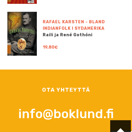
RAFAEL KARSTEN - BLAND
INDIANFOLK I SYDAMERIKA
Raili ja René Gothóni
19,80€
OTA YHTEYTTÄ
info@boklund.fi