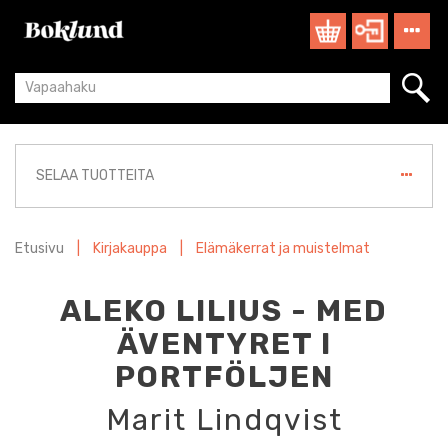
SELAA TUOTTEITA
Etusivu
|
Kirjakauppa
|
Elämäkerrat ja muistelmat
ALEKO LILIUS - MED
ÄVENTYRET I
PORTFÖLJEN
Marit Lindqvist