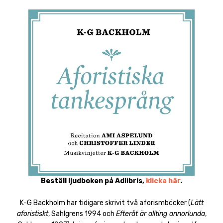
Beställ ljudboken på Adlibris,
klicka här
.
K-G Backholm har tidigare skrivit två aforismböcker (
Lätt
aforistiskt
, Sahlgrens 1994 och
Efteråt är allting annorlunda
,