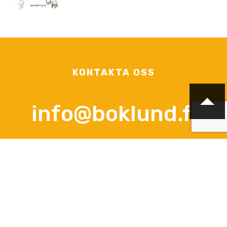
KONTAKTA OSS
info@boklund.fi
KONTAKTPERSONER
VD och kontaktperson gällande avtalsfrågor, offerter och
beställningar
Anna-Lena Palomäki