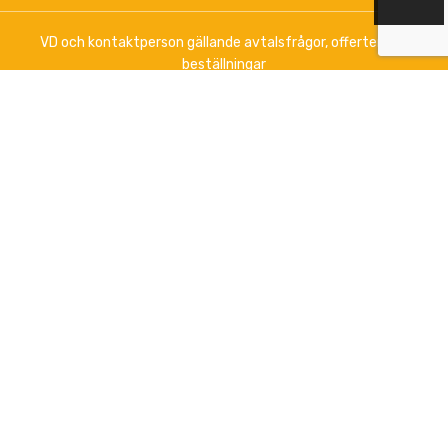
VD och kontaktperson gällande avtalsfrågor, offerter och
beställningar
Anna-Lena Palomäki
+358 (0)44 3788 363
Vardagar kl 12.00 - 16.00
info@boklund.fi
Marknadsföring, kontakt gällande nyhetsbrev och
upprätthållande av artikelinformation på
www.boklund.fi
och
www.bokinfo.se
Marknadsföring, kontakta info@boklund.fi