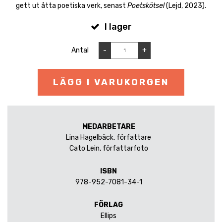
gett ut åtta poetiska verk, senast
Poetskötsel
(Lejd, 2023).
I lager
Antal
-
+
LÄGG I VARUKORGEN
MEDARBETARE
Lina Hagelbäck, författare
Cato Lein, författarfoto
ISBN
978-952-7081-34-1
FÖRLAG
Ellips