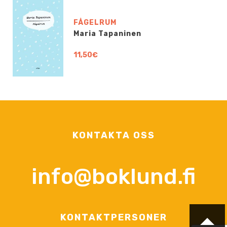
FÅGELRUM
Maria Tapaninen
11,50€
KONTAKTA OSS
info@boklund.fi
KONTAKTPERSONER