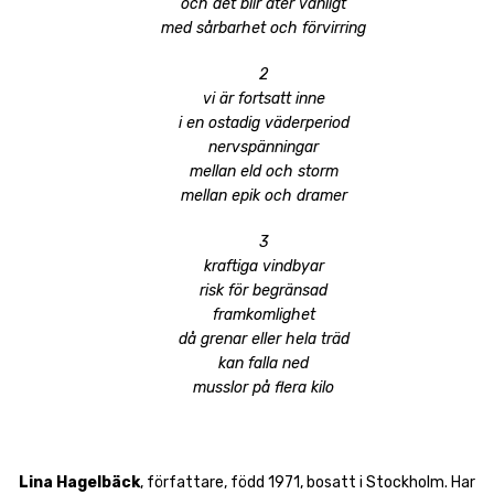
och det blir åter vanligt
med sårbarhet och förvirring
2
vi är fortsatt inne
i en ostadig väderperiod
nervspänningar
mellan eld och storm
mellan epik och dramer
3
kraftiga vindbyar
risk för begränsad
framkomlighet
då grenar eller hela träd
kan falla ned
musslor på flera kilo
Lina Hagelbäck
, författare, född 1971, bosatt i Stockholm. Har