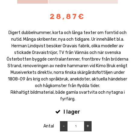
28,87€
Digert dubbelnummer, korta och långa texter om forntid och
nutid. Många skribenter, nya och tidigare. Ur innehållet bl.a.
Herman Lindqvist besöker Oravais fabrik, olika modeller av
stickade Oravaiströjor, TV från Vännäs och när svenska
Österbotten byggde centralantenner, frontbrev från bröderna
Strand, renoveringen av nedre hammaren vid Kimo Bruk enligt
Museiverkets direktiv, norra finska skärgårdsflottiljen under
1808-09 års krig och språkbruk, anekdoter, aktuella händelser
och hågkomster från flydda tider.
Rikhaltigt bildmaterial, både gamla svartvita och nytagna i
fyrfärg.
I lager
Antal
-
+