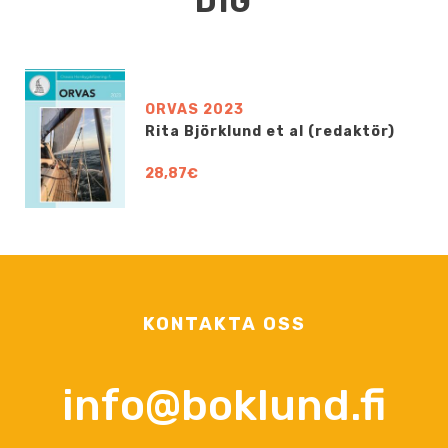
DIG
ORVAS 2023
Rita Björklund et al (redaktör)
28,87€
KONTAKTA OSS
info@boklund.fi