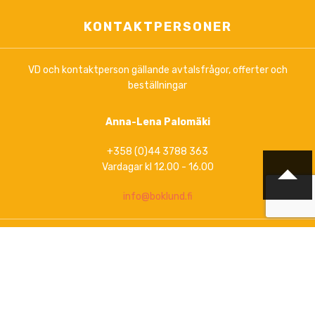
KONTAKTPERSONER
VD och kontaktperson gällande avtalsfrågor, offerter och
beställningar
Anna-Lena Palomäki
+358 (0)44 3788 363
Vardagar kl 12.00 - 16.00
info@boklund.fi
Marknadsföring, kontakt gällande nyhetsbrev och
upprätthållande av artikelinformation på
www.boklund.fi
och
www.bokinfo.se
Marknadsföring, kontakta info@boklund.fi