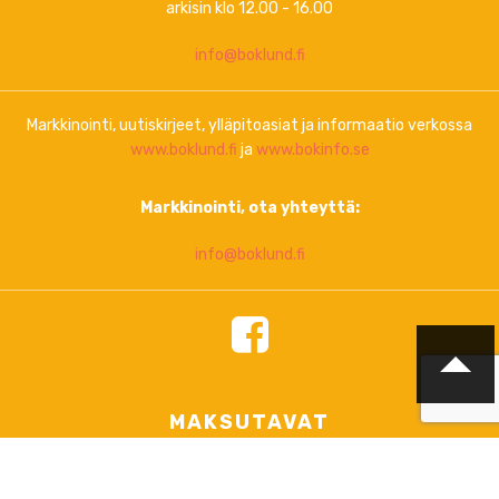
arkisin klo 12.00 - 16.00
info@boklund.fi
Markkinointi, uutiskirjeet, ylläpitoasiat ja informaatio verkossa
www.boklund.fi
ja
www.bokinfo.se
Markkinointi, ota yhteyttä:
info@boklund.fi
MAKSUTAVAT