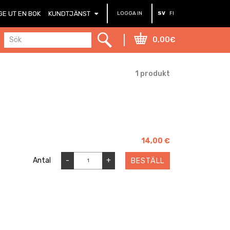
GE UT EN BOK
KUNDTJÄNST
LOGGA IN
SV
FI
0,00€
1 produkt
14,00 €
Antal
-
+
BESTÄLL