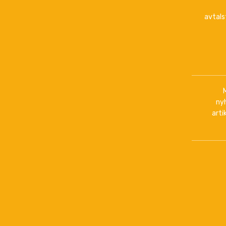
avtals
ny
arti