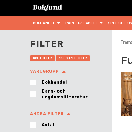
BOKHANDEL
PAPPERSHANDEL
SPEL OCH ÖV
FILTER
Frams
Fu
DÖLJ FILTER
NOLLSTÄLL FILTER
VARUGRUPP
Bokhandel
Barn- och
ungdomslitteratur
ANDRA FILTER
Avtal