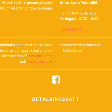
VD och kontaktperson gällande
Anna-Lena Palomäki
frågor, offerter och beställningar
+358 (0)44 3788 363
Vardagar kl 12.00 - 16.00
info@boklund.fi
Marknadsföring, kontakt gällande
Marknadsföring, kontakta
hetsbrev och upprätthållande av
info@boklund.fi
kelinformation på
www.boklund.fi
och
www.bokinfo.se
BETALNINGSSÄTT