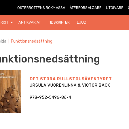
ÖSTERBOTTENS BOKMÄSSA
ÅTERFÖRSÄLJARE
UTGIVARE
RIGT
ANTIKVARIAT
TIDSKRIFTER
LJUD
ida
|
Funktionsnedsättning
nktionsnedsättning
DET STORA RULLSTOLSÄVENTYRET
URSULA VUORENLINNA & VICTOR BÄCK
978-952-5496-86-4