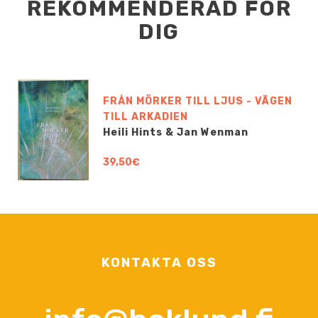
REKOMMENDERAD FÖR
DIG
FRÅN MÖRKER TILL LJUS - VÄGEN
TILL ARKADIEN
Heili Hints & Jan Wenman
39,50€
KONTAKTA OSS