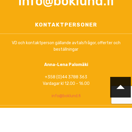
info@boklund.fi
KONTAKTPERSONER
VD och kontaktperson gällande avtalsfrågor, offerter och
beställningar
Anna-Lena Palomäki
+358 (0)44 3788 363
Vardagar kl 12.00 - 16.00
info@boklund.fi
Marknadsföring, kontakt gällande nyhetsbrev och
upprätthållande av artikelinformation på
www.boklund.fi
och
www.bokinfo.se