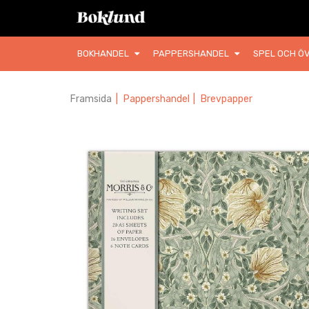
BOKHANDEL
PAPPERSHANDEL
SPEL OCH ÖV
Framsida
|
Pappershandel
|
Brevpapper