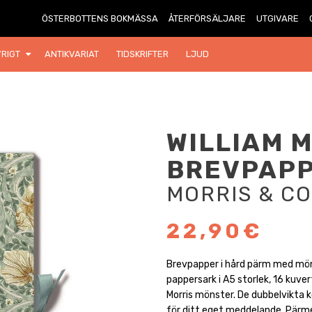
ÖSTERBOTTENS BOKMÄSSA
ÅTERFÖRSÄLJARE
UTGIVARE
RIGT
ANTIKVARIAT
TIDSKRIFTER
LJUD
WILLIAM 
BREVPAP
MORRIS & CO
22,90€
Brevpapper i hård pärm med möns
pappersark i A5 storlek, 16 kuve
Morris mönster. De dubbelvikta k
för ditt eget meddelande. Pärm