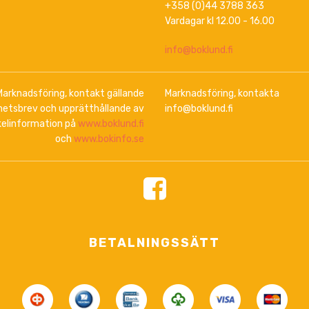
+358 (0)44 3788 363
Vardagar kl 12.00 - 16.00
info@boklund.fi
Marknadsföring, kontakt gällande
Marknadsföring, kontakta
hetsbrev och upprätthållande av
info@boklund.fi
kelinformation på
www.boklund.fi
och
www.bokinfo.se
BETALNINGSSÄTT