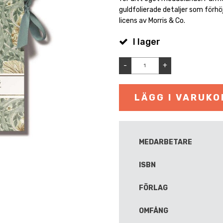
guldfolierade detaljer som förhöj
licens av Morris & Co.
I lager
-
+
LÄGG I VARUK
MEDARBETARE
ISBN
FÖRLAG
OMFÅNG