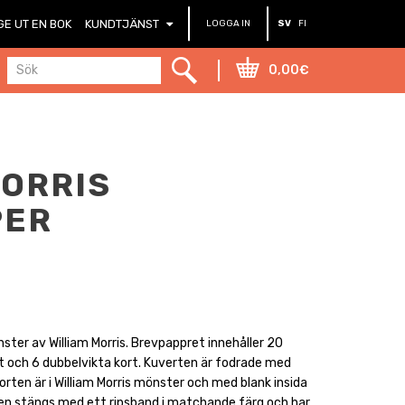
GE UT EN BOK
KUNDTJÄNST
LOGGA IN
SV
FI
0,00€
MORRIS
PER
ter av William Morris. Brevpappret innehåller 20
rt och 6 dubbelvikta kort. Kuverten är fodrade med
orten är i William Morris mönster och med blank insida
en stängs med ett ripsband i matchande färg och har